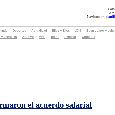
Cat
Arg
9
avisos en
clasif
undo
Deportes
Actualidad
Ellas y Ellos
¡Oh!
Buen comer y bebe
 y animales
Archivo
Viral
Tecno
Archivo
Contacto
rmaron el acuerdo salarial