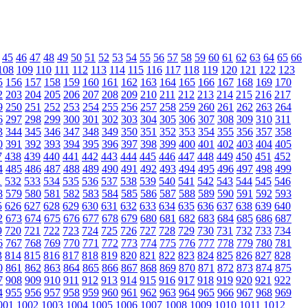
45
46
47
48
49
50
51
52
53
54
55
56
57
58
59
60
61
62
63
64
65
66
108
109
110
111
112
113
114
115
116
117
118
119
120
121
122
123
5
156
157
158
159
160
161
162
163
164
165
166
167
168
169
170
2
203
204
205
206
207
208
209
210
211
212
213
214
215
216
217
9
250
251
252
253
254
255
256
257
258
259
260
261
262
263
264
6
297
298
299
300
301
302
303
304
305
306
307
308
309
310
311
3
344
345
346
347
348
349
350
351
352
353
354
355
356
357
358
0
391
392
393
394
395
396
397
398
399
400
401
402
403
404
405
7
438
439
440
441
442
443
444
445
446
447
448
449
450
451
452
4
485
486
487
488
489
490
491
492
493
494
495
496
497
498
499
1
532
533
534
535
536
537
538
539
540
541
542
543
544
545
546
8
579
580
581
582
583
584
585
586
587
588
589
590
591
592
593
5
626
627
628
629
630
631
632
633
634
635
636
637
638
639
640
2
673
674
675
676
677
678
679
680
681
682
683
684
685
686
687
9
720
721
722
723
724
725
726
727
728
729
730
731
732
733
734
6
767
768
769
770
771
772
773
774
775
776
777
778
779
780
781
3
814
815
816
817
818
819
820
821
822
823
824
825
826
827
828
0
861
862
863
864
865
866
867
868
869
870
871
872
873
874
875
7
908
909
910
911
912
913
914
915
916
917
918
919
920
921
922
4
955
956
957
958
959
960
961
962
963
964
965
966
967
968
969
001
1002
1003
1004
1005
1006
1007
1008
1009
1010
1011
1012