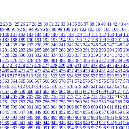
2
23
24
25
26
27
28
29
30
31
32
33
34
35
36
37
38
39
40
41
42
43
44
89
90
91
92
93
94
95
96
97
98
99
100
101
102
103
104
105
106
107
9
140
141
142
143
144
145
146
147
148
149
150
151
152
153
154
15
6
187
188
189
190
191
192
193
194
195
196
197
198
199
200
201
20
3
234
235
236
237
238
239
240
241
242
243
244
245
246
247
248
24
0
281
282
283
284
285
286
287
288
289
290
291
292
293
294
295
29
7
328
329
330
331
332
333
334
335
336
337
338
339
340
341
342
34
4
375
376
377
378
379
380
381
382
383
384
385
386
387
388
389
39
1
422
423
424
425
426
427
428
429
430
431
432
433
434
435
436
43
8
469
470
471
472
473
474
475
476
477
478
479
480
481
482
483
48
5
516
517
518
519
520
521
522
523
524
525
526
527
528
529
530
53
2
563
564
565
566
567
568
569
570
571
572
573
574
575
576
577
57
9
610
611
612
613
614
615
616
617
618
619
620
621
622
623
624
62
6
657
658
659
660
661
662
663
664
665
666
667
668
669
670
671
67
3
704
705
706
707
708
709
710
711
712
713
714
715
716
717
718
71
0
751
752
753
754
755
756
757
758
759
760
761
762
763
764
765
76
7
798
799
800
801
802
803
804
805
806
807
808
809
810
811
812
81
4
845
846
847
848
849
850
851
852
853
854
855
856
857
858
859
86
1
892
893
894
895
896
897
898
899
900
901
902
903
904
905
906
90
8
939
940
941
942
943
944
945
946
947
948
949
950
951
952
953
95
5
986
987
988
989
990
991
992
993
994
995
996
997
998
999
1000
1