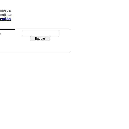
amarca
entina
icados
r