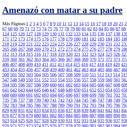
Amenazó con matar a su padre
Más Páginas:
1
2
3
4
5
6
7
8
9
10
11
12
13
14
15
16
17
18
19
20
21
2
67
68
69
70
71
72
73
74
75
76
77
78
79
80
81
82
83
84
85
86
87
88
124
125
126
127
128
129
130
131
132
133
134
135
136
137
138
13
171
172
173
174
175
176
177
178
179
180
181
182
183
184
185
18
218
219
220
221
222
223
224
225
226
227
228
229
230
231
232
23
265
266
267
268
269
270
271
272
273
274
275
276
277
278
279
28
312
313
314
315
316
317
318
319
320
321
322
323
324
325
326
32
359
360
361
362
363
364
365
366
367
368
369
370
371
372
373
37
406
407
408
409
410
411
412
413
414
415
416
417
418
419
420
42
453
454
455
456
457
458
459
460
461
462
463
464
465
466
467
46
500
501
502
503
504
505
506
507
508
509
510
511
512
513
514
51
547
548
549
550
551
552
553
554
555
556
557
558
559
560
561
56
594
595
596
597
598
599
600
601
602
603
604
605
606
607
608
60
641
642
643
644
645
646
647
648
649
650
651
652
653
654
655
65
688
689
690
691
692
693
694
695
696
697
698
699
700
701
702
70
735
736
737
738
739
740
741
742
743
744
745
746
747
748
749
75
782
783
784
785
786
787
788
789
790
791
792
793
794
795
796
79
829
830
831
832
833
834
835
836
837
838
839
840
841
842
843
84
876
877
878
879
880
881
882
883
884
885
886
887
888
889
890
89
923
924
925
926
927
928
929
930
931
932
933
934
935
936
937
93
970
971
972
973
974
975
976
977
978
979
980
981
982
983
984
98