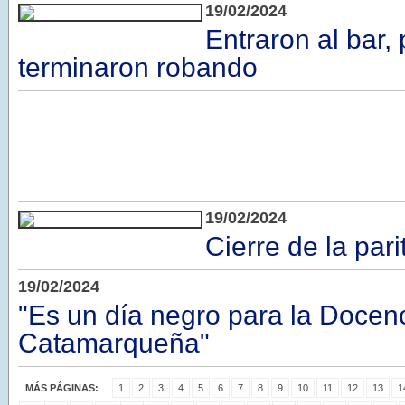
19/02/2024
Entraron al bar,
terminaron robando
19/02/2024
Cierre de la par
19/02/2024
"Es un día negro para la Docen
Catamarqueña"
MÁS PÁGINAS:
1
2
3
4
5
6
7
8
9
10
11
12
13
1