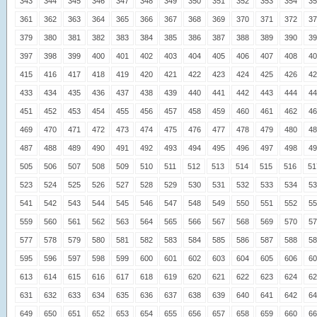
343
344
345
346
347
348
349
350
351
352
353
354
35
361
362
363
364
365
366
367
368
369
370
371
372
37
379
380
381
382
383
384
385
386
387
388
389
390
39
397
398
399
400
401
402
403
404
405
406
407
408
40
415
416
417
418
419
420
421
422
423
424
425
426
42
433
434
435
436
437
438
439
440
441
442
443
444
44
451
452
453
454
455
456
457
458
459
460
461
462
46
469
470
471
472
473
474
475
476
477
478
479
480
48
487
488
489
490
491
492
493
494
495
496
497
498
49
505
506
507
508
509
510
511
512
513
514
515
516
51
523
524
525
526
527
528
529
530
531
532
533
534
53
541
542
543
544
545
546
547
548
549
550
551
552
55
559
560
561
562
563
564
565
566
567
568
569
570
57
577
578
579
580
581
582
583
584
585
586
587
588
58
595
596
597
598
599
600
601
602
603
604
605
606
60
613
614
615
616
617
618
619
620
621
622
623
624
62
631
632
633
634
635
636
637
638
639
640
641
642
64
649
650
651
652
653
654
655
656
657
658
659
660
66