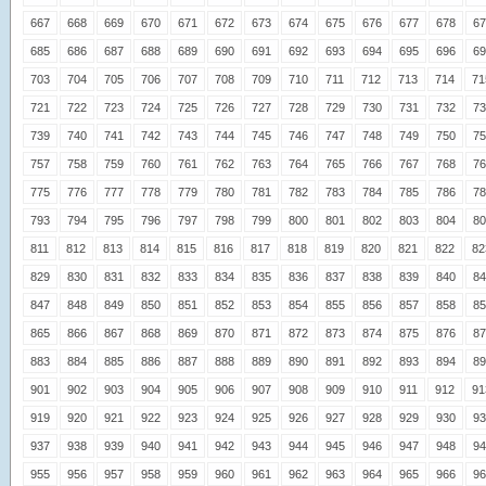
667
668
669
670
671
672
673
674
675
676
677
678
67
685
686
687
688
689
690
691
692
693
694
695
696
69
703
704
705
706
707
708
709
710
711
712
713
714
71
721
722
723
724
725
726
727
728
729
730
731
732
73
739
740
741
742
743
744
745
746
747
748
749
750
75
757
758
759
760
761
762
763
764
765
766
767
768
76
775
776
777
778
779
780
781
782
783
784
785
786
78
793
794
795
796
797
798
799
800
801
802
803
804
80
811
812
813
814
815
816
817
818
819
820
821
822
82
829
830
831
832
833
834
835
836
837
838
839
840
84
847
848
849
850
851
852
853
854
855
856
857
858
85
865
866
867
868
869
870
871
872
873
874
875
876
87
883
884
885
886
887
888
889
890
891
892
893
894
89
901
902
903
904
905
906
907
908
909
910
911
912
91
919
920
921
922
923
924
925
926
927
928
929
930
93
937
938
939
940
941
942
943
944
945
946
947
948
94
955
956
957
958
959
960
961
962
963
964
965
966
96