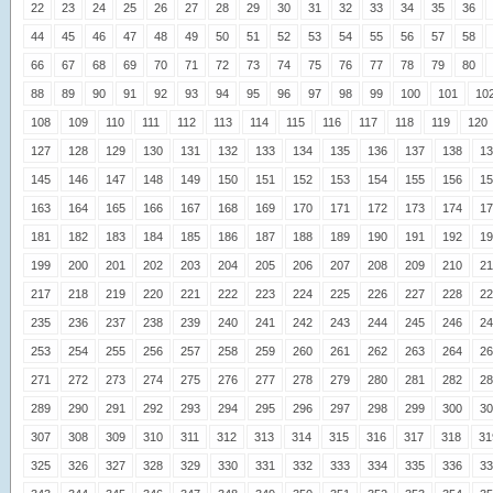
22
23
24
25
26
27
28
29
30
31
32
33
34
35
36
44
45
46
47
48
49
50
51
52
53
54
55
56
57
58
66
67
68
69
70
71
72
73
74
75
76
77
78
79
80
88
89
90
91
92
93
94
95
96
97
98
99
100
101
10
108
109
110
111
112
113
114
115
116
117
118
119
120
127
128
129
130
131
132
133
134
135
136
137
138
13
145
146
147
148
149
150
151
152
153
154
155
156
15
163
164
165
166
167
168
169
170
171
172
173
174
17
181
182
183
184
185
186
187
188
189
190
191
192
19
199
200
201
202
203
204
205
206
207
208
209
210
21
217
218
219
220
221
222
223
224
225
226
227
228
22
235
236
237
238
239
240
241
242
243
244
245
246
24
253
254
255
256
257
258
259
260
261
262
263
264
26
271
272
273
274
275
276
277
278
279
280
281
282
28
289
290
291
292
293
294
295
296
297
298
299
300
30
307
308
309
310
311
312
313
314
315
316
317
318
31
325
326
327
328
329
330
331
332
333
334
335
336
33