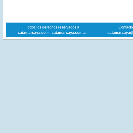
Todos los derechos reservados a
Contacto 
catamarcaya.com
-
catamarcaya.com.ar
catamarcaya@