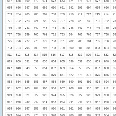
667
668
669
670
671
672
673
674
675
676
677
678
67
685
686
687
688
689
690
691
692
693
694
695
696
69
703
704
705
706
707
708
709
710
711
712
713
714
71
721
722
723
724
725
726
727
728
729
730
731
732
73
739
740
741
742
743
744
745
746
747
748
749
750
75
757
758
759
760
761
762
763
764
765
766
767
768
76
775
776
777
778
779
780
781
782
783
784
785
786
78
793
794
795
796
797
798
799
800
801
802
803
804
80
811
812
813
814
815
816
817
818
819
820
821
822
82
829
830
831
832
833
834
835
836
837
838
839
840
84
847
848
849
850
851
852
853
854
855
856
857
858
85
865
866
867
868
869
870
871
872
873
874
875
876
87
883
884
885
886
887
888
889
890
891
892
893
894
89
901
902
903
904
905
906
907
908
909
910
911
912
91
919
920
921
922
923
924
925
926
927
928
929
930
93
937
938
939
940
941
942
943
944
945
946
947
948
94
955
956
957
958
959
960
961
962
963
964
965
966
96
973
974
975
976
977
978
979
980
981
982
983
984
98