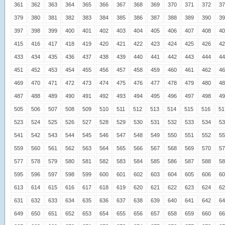
361
362
363
364
365
366
367
368
369
370
371
372
37
379
380
381
382
383
384
385
386
387
388
389
390
39
397
398
399
400
401
402
403
404
405
406
407
408
40
415
416
417
418
419
420
421
422
423
424
425
426
42
433
434
435
436
437
438
439
440
441
442
443
444
44
451
452
453
454
455
456
457
458
459
460
461
462
46
469
470
471
472
473
474
475
476
477
478
479
480
48
487
488
489
490
491
492
493
494
495
496
497
498
49
505
506
507
508
509
510
511
512
513
514
515
516
51
523
524
525
526
527
528
529
530
531
532
533
534
53
541
542
543
544
545
546
547
548
549
550
551
552
55
559
560
561
562
563
564
565
566
567
568
569
570
57
577
578
579
580
581
582
583
584
585
586
587
588
58
595
596
597
598
599
600
601
602
603
604
605
606
60
613
614
615
616
617
618
619
620
621
622
623
624
62
631
632
633
634
635
636
637
638
639
640
641
642
64
649
650
651
652
653
654
655
656
657
658
659
660
66