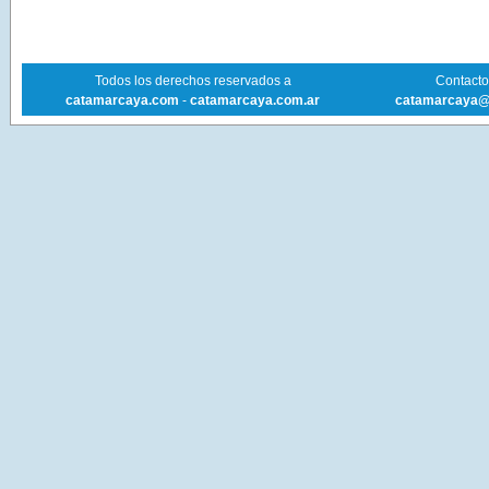
Todos los derechos reservados a
Contacto 
catamarcaya.com
-
catamarcaya.com.ar
catamarcaya@