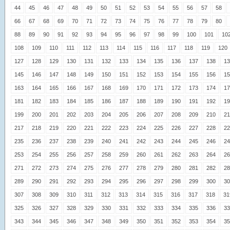
44
45
46
47
48
49
50
51
52
53
54
55
56
57
58
66
67
68
69
70
71
72
73
74
75
76
77
78
79
80
88
89
90
91
92
93
94
95
96
97
98
99
100
101
10
108
109
110
111
112
113
114
115
116
117
118
119
120
127
128
129
130
131
132
133
134
135
136
137
138
13
145
146
147
148
149
150
151
152
153
154
155
156
15
163
164
165
166
167
168
169
170
171
172
173
174
17
181
182
183
184
185
186
187
188
189
190
191
192
19
199
200
201
202
203
204
205
206
207
208
209
210
21
217
218
219
220
221
222
223
224
225
226
227
228
22
235
236
237
238
239
240
241
242
243
244
245
246
24
253
254
255
256
257
258
259
260
261
262
263
264
26
271
272
273
274
275
276
277
278
279
280
281
282
28
289
290
291
292
293
294
295
296
297
298
299
300
30
307
308
309
310
311
312
313
314
315
316
317
318
31
325
326
327
328
329
330
331
332
333
334
335
336
33
343
344
345
346
347
348
349
350
351
352
353
354
35