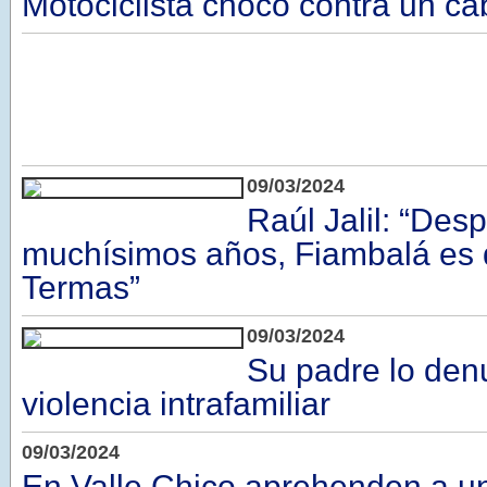
Motociclista chocó contra un ca
09/03/2024
Raúl Jalil: “Des
muchísimos años, Fiambalá es
Termas”
09/03/2024
Su padre lo den
violencia intrafamiliar
09/03/2024
En Valle Chico aprehenden a un