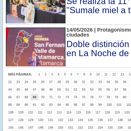
Se realiza la 1
"Sumale miel a t
14/05/2026 | Protagonism
ciudades
Doble distinción
en La Noche de 
MÁS PÁGINAS:
1
2
3
4
5
6
7
8
9
10
11
12
13
1
22
23
24
25
26
27
28
29
30
31
32
33
34
35
36
44
45
46
47
48
49
50
51
52
53
54
55
56
57
58
66
67
68
69
70
71
72
73
74
75
76
77
78
79
80
88
89
90
91
92
93
94
95
96
97
98
99
100
101
10
108
109
110
111
112
113
114
115
116
117
118
119
120
127
128
129
130
131
132
133
134
135
136
137
138
13
145
146
147
148
149
150
151
152
153
154
155
156
15