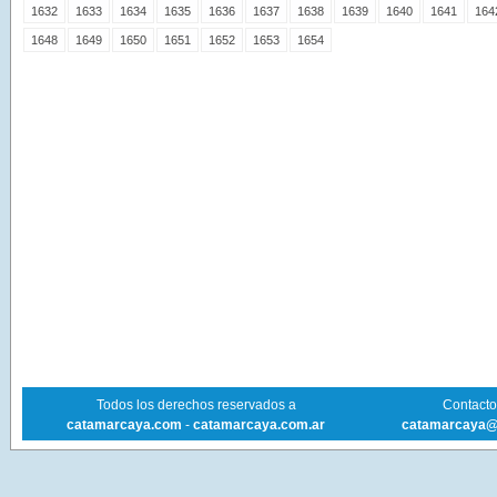
1632
1633
1634
1635
1636
1637
1638
1639
1640
1641
164
1648
1649
1650
1651
1652
1653
1654
Todos los derechos reservados a
Contacto 
catamarcaya.com
-
catamarcaya.com.ar
catamarcaya@