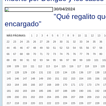
30/04/2024
"Qué regalito qu
encargado"
MÁS PÁGINAS:
1
2
3
4
5
6
7
8
9
10
11
12
13
1
22
23
24
25
26
27
28
29
30
31
32
33
34
35
36
44
45
46
47
48
49
50
51
52
53
54
55
56
57
58
66
67
68
69
70
71
72
73
74
75
76
77
78
79
80
88
89
90
91
92
93
94
95
96
97
98
99
100
101
10
108
109
110
111
112
113
114
115
116
117
118
119
120
127
128
129
130
131
132
133
134
135
136
137
138
13
145
146
147
148
149
150
151
152
153
154
155
156
15
163
164
165
166
167
168
169
170
171
172
173
174
17
181
182
183
184
185
186
187
188
189
190
191
192
19
199
200
201
202
203
204
205
206
207
208
209
210
21
217
218
219
220
221
222
223
224
225
226
227
228
22