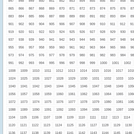
847
848
849
850
851
852
853
854
855
856
857
858
85
865
866
867
868
869
870
871
872
873
874
875
876
87
883
884
885
886
887
888
889
890
891
892
893
894
89
901
902
903
904
905
906
907
908
909
910
911
912
91
919
920
921
922
923
924
925
926
927
928
929
930
93
937
938
939
940
941
942
943
944
945
946
947
948
94
955
956
957
958
959
960
961
962
963
964
965
966
96
973
974
975
976
977
978
979
980
981
982
983
984
98
991
992
993
994
995
996
997
998
999
1000
1001
1002
1008
1009
1010
1011
1012
1013
1014
1015
1016
1017
101
1024
1025
1026
1027
1028
1029
1030
1031
1032
1033
103
1040
1041
1042
1043
1044
1045
1046
1047
1048
1049
105
1056
1057
1058
1059
1060
1061
1062
1063
1064
1065
106
1072
1073
1074
1075
1076
1077
1078
1079
1080
1081
108
1088
1089
1090
1091
1092
1093
1094
1095
1096
1097
109
1104
1105
1106
1107
1108
1109
1110
1111
1112
1113
1114
1120
1121
1122
1123
1124
1125
1126
1127
1128
1129
1130
1136
1137
1138
1139
1140
1141
1142
1143
1144
1145
1146