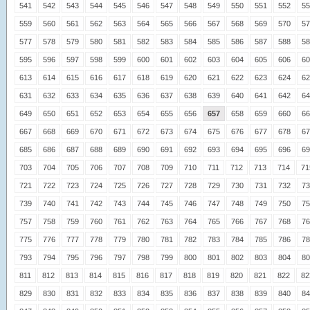
541
542
543
544
545
546
547
548
549
550
551
552
55
559
560
561
562
563
564
565
566
567
568
569
570
57
577
578
579
580
581
582
583
584
585
586
587
588
58
595
596
597
598
599
600
601
602
603
604
605
606
60
613
614
615
616
617
618
619
620
621
622
623
624
62
631
632
633
634
635
636
637
638
639
640
641
642
64
649
650
651
652
653
654
655
656
657
658
659
660
66
667
668
669
670
671
672
673
674
675
676
677
678
67
685
686
687
688
689
690
691
692
693
694
695
696
69
703
704
705
706
707
708
709
710
711
712
713
714
71
721
722
723
724
725
726
727
728
729
730
731
732
73
739
740
741
742
743
744
745
746
747
748
749
750
75
757
758
759
760
761
762
763
764
765
766
767
768
76
775
776
777
778
779
780
781
782
783
784
785
786
78
793
794
795
796
797
798
799
800
801
802
803
804
80
811
812
813
814
815
816
817
818
819
820
821
822
82
829
830
831
832
833
834
835
836
837
838
839
840
84