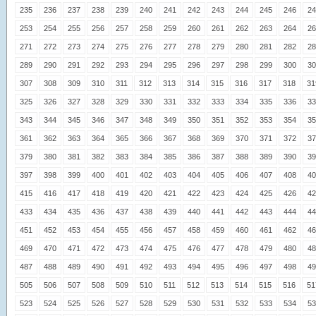
235
236
237
238
239
240
241
242
243
244
245
246
24
253
254
255
256
257
258
259
260
261
262
263
264
26
271
272
273
274
275
276
277
278
279
280
281
282
28
289
290
291
292
293
294
295
296
297
298
299
300
30
307
308
309
310
311
312
313
314
315
316
317
318
31
325
326
327
328
329
330
331
332
333
334
335
336
33
343
344
345
346
347
348
349
350
351
352
353
354
35
361
362
363
364
365
366
367
368
369
370
371
372
37
379
380
381
382
383
384
385
386
387
388
389
390
39
397
398
399
400
401
402
403
404
405
406
407
408
40
415
416
417
418
419
420
421
422
423
424
425
426
42
433
434
435
436
437
438
439
440
441
442
443
444
44
451
452
453
454
455
456
457
458
459
460
461
462
46
469
470
471
472
473
474
475
476
477
478
479
480
48
487
488
489
490
491
492
493
494
495
496
497
498
49
505
506
507
508
509
510
511
512
513
514
515
516
51
523
524
525
526
527
528
529
530
531
532
533
534
53