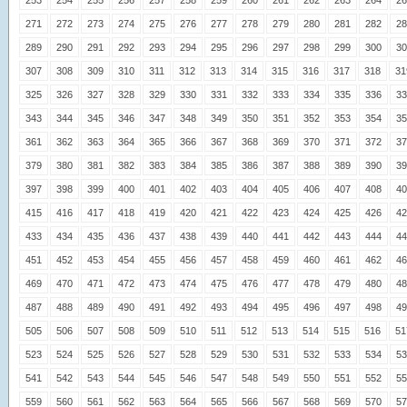
253
254
255
256
257
258
259
260
261
262
263
264
26
271
272
273
274
275
276
277
278
279
280
281
282
28
289
290
291
292
293
294
295
296
297
298
299
300
30
307
308
309
310
311
312
313
314
315
316
317
318
31
325
326
327
328
329
330
331
332
333
334
335
336
33
343
344
345
346
347
348
349
350
351
352
353
354
35
361
362
363
364
365
366
367
368
369
370
371
372
37
379
380
381
382
383
384
385
386
387
388
389
390
39
397
398
399
400
401
402
403
404
405
406
407
408
40
415
416
417
418
419
420
421
422
423
424
425
426
42
433
434
435
436
437
438
439
440
441
442
443
444
44
451
452
453
454
455
456
457
458
459
460
461
462
46
469
470
471
472
473
474
475
476
477
478
479
480
48
487
488
489
490
491
492
493
494
495
496
497
498
49
505
506
507
508
509
510
511
512
513
514
515
516
51
523
524
525
526
527
528
529
530
531
532
533
534
53
541
542
543
544
545
546
547
548
549
550
551
552
55
559
560
561
562
563
564
565
566
567
568
569
570
57