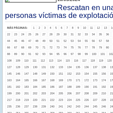
Rescatan en una
personas víctimas de explotació
MÁS PÁGINAS:
1
2
3
4
5
6
7
8
9
10
11
12
13
1
22
23
24
25
26
27
28
29
30
31
32
33
34
35
36
44
45
46
47
48
49
50
51
52
53
54
55
56
57
58
66
67
68
69
70
71
72
73
74
75
76
77
78
79
80
88
89
90
91
92
93
94
95
96
97
98
99
100
101
10
108
109
110
111
112
113
114
115
116
117
118
119
120
127
128
129
130
131
132
133
134
135
136
137
138
13
145
146
147
148
149
150
151
152
153
154
155
156
15
163
164
165
166
167
168
169
170
171
172
173
174
17
181
182
183
184
185
186
187
188
189
190
191
192
19
199
200
201
202
203
204
205
206
207
208
209
210
21
217
218
219
220
221
222
223
224
225
226
227
228
22
235
236
237
238
239
240
241
242
243
244
245
246
24