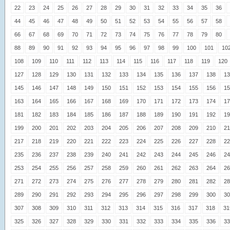
22
23
24
25
26
27
28
29
30
31
32
33
34
35
36
44
45
46
47
48
49
50
51
52
53
54
55
56
57
58
66
67
68
69
70
71
72
73
74
75
76
77
78
79
80
88
89
90
91
92
93
94
95
96
97
98
99
100
101
10
108
109
110
111
112
113
114
115
116
117
118
119
120
127
128
129
130
131
132
133
134
135
136
137
138
13
145
146
147
148
149
150
151
152
153
154
155
156
15
163
164
165
166
167
168
169
170
171
172
173
174
17
181
182
183
184
185
186
187
188
189
190
191
192
19
199
200
201
202
203
204
205
206
207
208
209
210
21
217
218
219
220
221
222
223
224
225
226
227
228
22
235
236
237
238
239
240
241
242
243
244
245
246
24
253
254
255
256
257
258
259
260
261
262
263
264
26
271
272
273
274
275
276
277
278
279
280
281
282
28
289
290
291
292
293
294
295
296
297
298
299
300
30
307
308
309
310
311
312
313
314
315
316
317
318
31
325
326
327
328
329
330
331
332
333
334
335
336
33