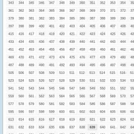
343
344
345
346
347
348
349
350
351
352
353
354
35
361
362
363
364
365
366
367
368
369
370
371
372
37
379
380
381
382
383
384
385
386
387
388
389
390
39
397
398
399
400
401
402
403
404
405
406
407
408
40
415
416
417
418
419
420
421
422
423
424
425
426
42
433
434
435
436
437
438
439
440
441
442
443
444
44
451
452
453
454
455
456
457
458
459
460
461
462
46
469
470
471
472
473
474
475
476
477
478
479
480
48
487
488
489
490
491
492
493
494
495
496
497
498
49
505
506
507
508
509
510
511
512
513
514
515
516
51
523
524
525
526
527
528
529
530
531
532
533
534
53
541
542
543
544
545
546
547
548
549
550
551
552
55
559
560
561
562
563
564
565
566
567
568
569
570
57
577
578
579
580
581
582
583
584
585
586
587
588
58
595
596
597
598
599
600
601
602
603
604
605
606
60
613
614
615
616
617
618
619
620
621
622
623
624
62
631
632
633
634
635
636
637
638
639
640
641
642
64