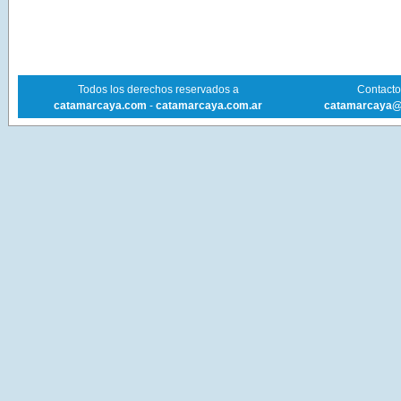
Todos los derechos reservados a
Contacto 
catamarcaya.com
-
catamarcaya.com.ar
catamarcaya@