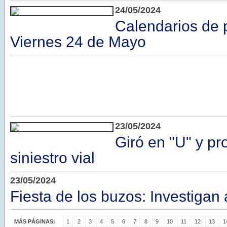
24/05/2024
Calendarios de 
Viernes 24 de Mayo
23/05/2024
Giró en "U" y pr
siniestro vial
23/05/2024
Fiesta de los buzos: Investigan
MÁS PÁGINAS:
1
2
3
4
5
6
7
8
9
10
11
12
13
1