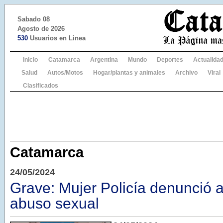
Sabado 08
Agosto de 2026
530
Usuarios en Linea
Inicio
Catamarca
Argentina
Mundo
Deportes
Actualida
Salud
Autos/Motos
Hogar/plantas y animales
Archivo
Viral
Clasificados
Catamarca
24/05/2024
Grave: Mujer Policía denunció a
abuso sexual