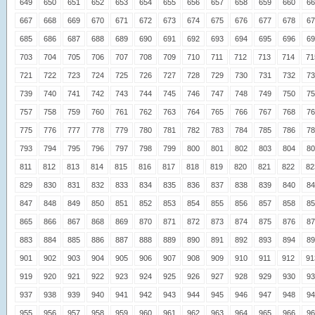
649
650
651
652
653
654
655
656
657
658
659
660
66
667
668
669
670
671
672
673
674
675
676
677
678
67
685
686
687
688
689
690
691
692
693
694
695
696
69
703
704
705
706
707
708
709
710
711
712
713
714
71
721
722
723
724
725
726
727
728
729
730
731
732
73
739
740
741
742
743
744
745
746
747
748
749
750
75
757
758
759
760
761
762
763
764
765
766
767
768
76
775
776
777
778
779
780
781
782
783
784
785
786
78
793
794
795
796
797
798
799
800
801
802
803
804
80
811
812
813
814
815
816
817
818
819
820
821
822
82
829
830
831
832
833
834
835
836
837
838
839
840
84
847
848
849
850
851
852
853
854
855
856
857
858
85
865
866
867
868
869
870
871
872
873
874
875
876
87
883
884
885
886
887
888
889
890
891
892
893
894
89
901
902
903
904
905
906
907
908
909
910
911
912
91
919
920
921
922
923
924
925
926
927
928
929
930
93
937
938
939
940
941
942
943
944
945
946
947
948
94
955
956
957
958
959
960
961
962
963
964
965
966
96