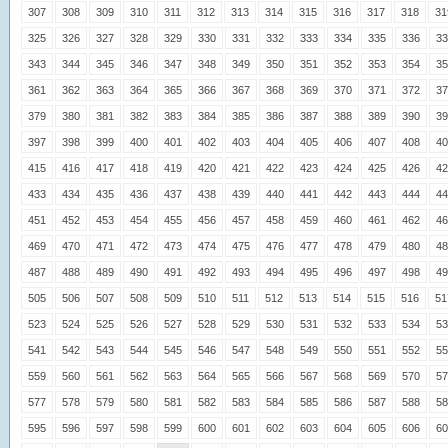
307
308
309
310
311
312
313
314
315
316
317
318
31
325
326
327
328
329
330
331
332
333
334
335
336
33
343
344
345
346
347
348
349
350
351
352
353
354
35
361
362
363
364
365
366
367
368
369
370
371
372
37
379
380
381
382
383
384
385
386
387
388
389
390
39
397
398
399
400
401
402
403
404
405
406
407
408
40
415
416
417
418
419
420
421
422
423
424
425
426
42
433
434
435
436
437
438
439
440
441
442
443
444
44
451
452
453
454
455
456
457
458
459
460
461
462
46
469
470
471
472
473
474
475
476
477
478
479
480
48
487
488
489
490
491
492
493
494
495
496
497
498
49
505
506
507
508
509
510
511
512
513
514
515
516
51
523
524
525
526
527
528
529
530
531
532
533
534
53
541
542
543
544
545
546
547
548
549
550
551
552
55
559
560
561
562
563
564
565
566
567
568
569
570
57
577
578
579
580
581
582
583
584
585
586
587
588
58
595
596
597
598
599
600
601
602
603
604
605
606
60