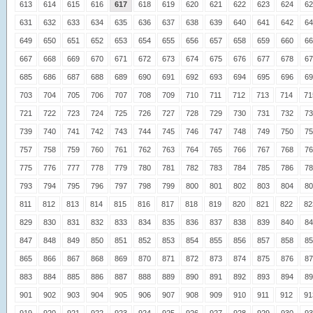
613
614
615
616
617
618
619
620
621
622
623
624
62
631
632
633
634
635
636
637
638
639
640
641
642
64
649
650
651
652
653
654
655
656
657
658
659
660
66
667
668
669
670
671
672
673
674
675
676
677
678
67
685
686
687
688
689
690
691
692
693
694
695
696
69
703
704
705
706
707
708
709
710
711
712
713
714
71
721
722
723
724
725
726
727
728
729
730
731
732
73
739
740
741
742
743
744
745
746
747
748
749
750
75
757
758
759
760
761
762
763
764
765
766
767
768
76
775
776
777
778
779
780
781
782
783
784
785
786
78
793
794
795
796
797
798
799
800
801
802
803
804
80
811
812
813
814
815
816
817
818
819
820
821
822
82
829
830
831
832
833
834
835
836
837
838
839
840
84
847
848
849
850
851
852
853
854
855
856
857
858
85
865
866
867
868
869
870
871
872
873
874
875
876
87
883
884
885
886
887
888
889
890
891
892
893
894
89
901
902
903
904
905
906
907
908
909
910
911
912
91