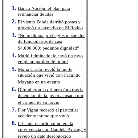
Banco Nación: el plan para
refinanciar deudas
El viento Zonda derribó postes y
provocó un incendio en El Rodeo
"No pedimos privilegios ni sueldos
de funcionarios de casi
$4.000.000; pedimos dignidad"
Murió fulminado: le cayó un rayo
en pleno partido de fútbol
Moria Casán reveló la fuerte
situación que vivió con Facundo
Moyano en un evento
Difundieron la primera foto tras la
detención de la joven acusada por
el crimen de su novio
Flor Vigna recordó el particular
accidente íntimo que vivió
L-Gante recordó cómo era la
convivencia con Candela Arizaga y
reveló un dato desconocido