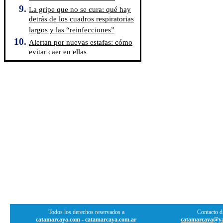
La gripe que no se cura: qué hay
detrás de los cuadros respiratorias
largos y las “reinfecciones”
Alertan por nuevas estafas: cómo
evitar caer en ellas
Todos los derechos reservados a
Contacto di
catamarcaya.com
-
catamarcaya.com.ar
catamarcaya@ya