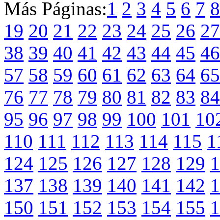
Más Páginas:
1
2
3
4
5
6
7
8
19
20
21
22
23
24
25
26
27
38
39
40
41
42
43
44
45
46
57
58
59
60
61
62
63
64
65
76
77
78
79
80
81
82
83
84
95
96
97
98
99
100
101
10
110
111
112
113
114
115
1
124
125
126
127
128
129
1
137
138
139
140
141
142
1
150
151
152
153
154
155
1