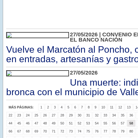
27/05/2026 | CONVENIO
EL BANCO NACIÓN
Vuelve el Marcatón al Poncho,
en entradas, artesanías y gast
27/05/2026
Una muerte: ind
bronca con el municipio de Vall
MÁS PÁGINAS:
1
2
3
4
5
6
7
8
9
10
11
12
13
1
22
23
24
25
26
27
28
29
30
31
32
33
34
35
36
44
45
46
47
48
49
50
51
52
53
54
55
56
57
58
66
67
68
69
70
71
72
73
74
75
76
77
78
79
80