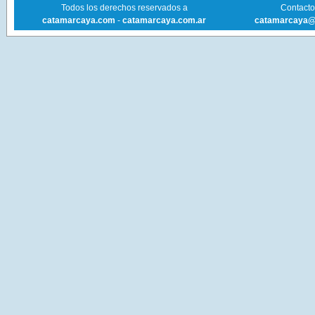
Todos los derechos reservados a
Contacto 
catamarcaya.com
-
catamarcaya.com.ar
catamarcaya@