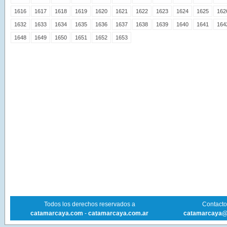
1616
1617
1618
1619
1620
1621
1622
1623
1624
1625
162
1632
1633
1634
1635
1636
1637
1638
1639
1640
1641
164
1648
1649
1650
1651
1652
1653
Todos los derechos reservados a
Contacto 
catamarcaya.com
-
catamarcaya.com.ar
catamarcaya@