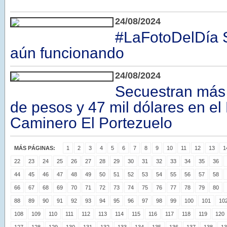
24/08/2024
#LaFotoDelDía 
aún funcionando
24/08/2024
Secuestran más 
de pesos y 47 mil dólares en el
Caminero El Portezuelo
MÁS PÁGINAS:
1
2
3
4
5
6
7
8
9
10
11
12
13
1
22
23
24
25
26
27
28
29
30
31
32
33
34
35
36
44
45
46
47
48
49
50
51
52
53
54
55
56
57
58
66
67
68
69
70
71
72
73
74
75
76
77
78
79
80
88
89
90
91
92
93
94
95
96
97
98
99
100
101
10
108
109
110
111
112
113
114
115
116
117
118
119
120