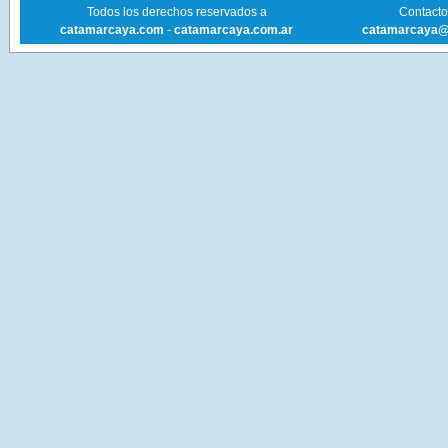
Todos los derechos reservados a
Contacto 
catamarcaya.com
-
catamarcaya.com.ar
catamarcaya@