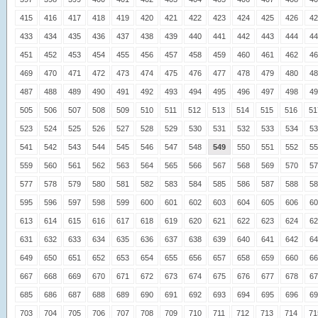
415
416
417
418
419
420
421
422
423
424
425
426
42
433
434
435
436
437
438
439
440
441
442
443
444
44
451
452
453
454
455
456
457
458
459
460
461
462
46
469
470
471
472
473
474
475
476
477
478
479
480
48
487
488
489
490
491
492
493
494
495
496
497
498
49
505
506
507
508
509
510
511
512
513
514
515
516
51
523
524
525
526
527
528
529
530
531
532
533
534
53
541
542
543
544
545
546
547
548
549
550
551
552
55
559
560
561
562
563
564
565
566
567
568
569
570
57
577
578
579
580
581
582
583
584
585
586
587
588
58
595
596
597
598
599
600
601
602
603
604
605
606
60
613
614
615
616
617
618
619
620
621
622
623
624
62
631
632
633
634
635
636
637
638
639
640
641
642
64
649
650
651
652
653
654
655
656
657
658
659
660
66
667
668
669
670
671
672
673
674
675
676
677
678
67
685
686
687
688
689
690
691
692
693
694
695
696
69
703
704
705
706
707
708
709
710
711
712
713
714
71