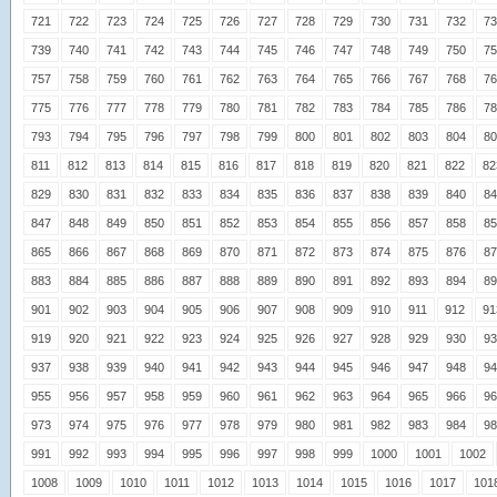
721
722
723
724
725
726
727
728
729
730
731
732
73
739
740
741
742
743
744
745
746
747
748
749
750
75
757
758
759
760
761
762
763
764
765
766
767
768
76
775
776
777
778
779
780
781
782
783
784
785
786
78
793
794
795
796
797
798
799
800
801
802
803
804
80
811
812
813
814
815
816
817
818
819
820
821
822
82
829
830
831
832
833
834
835
836
837
838
839
840
84
847
848
849
850
851
852
853
854
855
856
857
858
85
865
866
867
868
869
870
871
872
873
874
875
876
87
883
884
885
886
887
888
889
890
891
892
893
894
89
901
902
903
904
905
906
907
908
909
910
911
912
91
919
920
921
922
923
924
925
926
927
928
929
930
93
937
938
939
940
941
942
943
944
945
946
947
948
94
955
956
957
958
959
960
961
962
963
964
965
966
96
973
974
975
976
977
978
979
980
981
982
983
984
98
991
992
993
994
995
996
997
998
999
1000
1001
1002
1008
1009
1010
1011
1012
1013
1014
1015
1016
1017
101