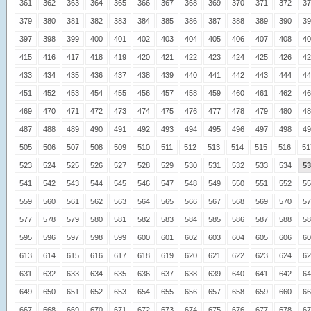
361
362
363
364
365
366
367
368
369
370
371
372
37
379
380
381
382
383
384
385
386
387
388
389
390
39
397
398
399
400
401
402
403
404
405
406
407
408
40
415
416
417
418
419
420
421
422
423
424
425
426
42
433
434
435
436
437
438
439
440
441
442
443
444
44
451
452
453
454
455
456
457
458
459
460
461
462
46
469
470
471
472
473
474
475
476
477
478
479
480
48
487
488
489
490
491
492
493
494
495
496
497
498
49
505
506
507
508
509
510
511
512
513
514
515
516
51
523
524
525
526
527
528
529
530
531
532
533
534
53
541
542
543
544
545
546
547
548
549
550
551
552
55
559
560
561
562
563
564
565
566
567
568
569
570
57
577
578
579
580
581
582
583
584
585
586
587
588
58
595
596
597
598
599
600
601
602
603
604
605
606
60
613
614
615
616
617
618
619
620
621
622
623
624
62
631
632
633
634
635
636
637
638
639
640
641
642
64
649
650
651
652
653
654
655
656
657
658
659
660
66
667
668
669
670
671
672
673
674
675
676
677
678
67