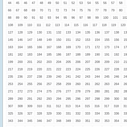
44
45
46
47
48
49
50
51
52
53
54
55
56
57
58
66
67
68
69
70
71
72
73
74
75
76
77
78
79
80
88
89
90
91
92
93
94
95
96
97
98
99
100
101
10
108
109
110
111
112
113
114
115
116
117
118
119
120
127
128
129
130
131
132
133
134
135
136
137
138
13
145
146
147
148
149
150
151
152
153
154
155
156
15
163
164
165
166
167
168
169
170
171
172
173
174
17
181
182
183
184
185
186
187
188
189
190
191
192
19
199
200
201
202
203
204
205
206
207
208
209
210
21
217
218
219
220
221
222
223
224
225
226
227
228
22
235
236
237
238
239
240
241
242
243
244
245
246
24
253
254
255
256
257
258
259
260
261
262
263
264
26
271
272
273
274
275
276
277
278
279
280
281
282
28
289
290
291
292
293
294
295
296
297
298
299
300
30
307
308
309
310
311
312
313
314
315
316
317
318
31
325
326
327
328
329
330
331
332
333
334
335
336
33
343
344
345
346
347
348
349
350
351
352
353
354
35