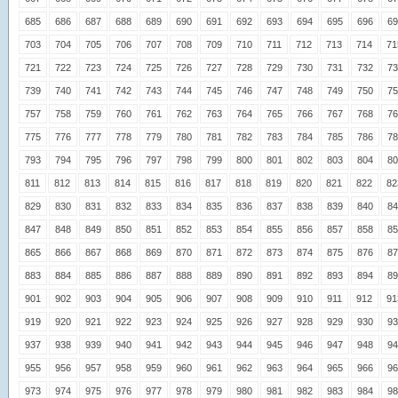
685
686
687
688
689
690
691
692
693
694
695
696
69
703
704
705
706
707
708
709
710
711
712
713
714
71
721
722
723
724
725
726
727
728
729
730
731
732
73
739
740
741
742
743
744
745
746
747
748
749
750
75
757
758
759
760
761
762
763
764
765
766
767
768
76
775
776
777
778
779
780
781
782
783
784
785
786
78
793
794
795
796
797
798
799
800
801
802
803
804
80
811
812
813
814
815
816
817
818
819
820
821
822
82
829
830
831
832
833
834
835
836
837
838
839
840
84
847
848
849
850
851
852
853
854
855
856
857
858
85
865
866
867
868
869
870
871
872
873
874
875
876
87
883
884
885
886
887
888
889
890
891
892
893
894
89
901
902
903
904
905
906
907
908
909
910
911
912
91
919
920
921
922
923
924
925
926
927
928
929
930
93
937
938
939
940
941
942
943
944
945
946
947
948
94
955
956
957
958
959
960
961
962
963
964
965
966
96
973
974
975
976
977
978
979
980
981
982
983
984
98