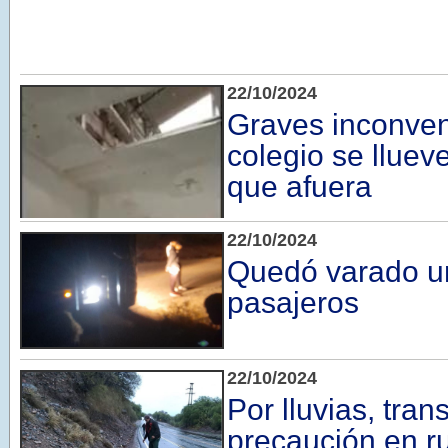
22/10/2024
Graves inconven
colegio se llue
que afuera
22/10/2024
Quedó varado u
pasajeros
22/10/2024
Por lluvias, tran
precaución en r