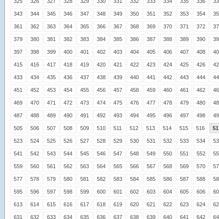
325
326
327
328
329
330
331
332
333
334
335
336
33
343
344
345
346
347
348
349
350
351
352
353
354
35
361
362
363
364
365
366
367
368
369
370
371
372
37
379
380
381
382
383
384
385
386
387
388
389
390
39
397
398
399
400
401
402
403
404
405
406
407
408
40
415
416
417
418
419
420
421
422
423
424
425
426
42
433
434
435
436
437
438
439
440
441
442
443
444
44
451
452
453
454
455
456
457
458
459
460
461
462
46
469
470
471
472
473
474
475
476
477
478
479
480
48
487
488
489
490
491
492
493
494
495
496
497
498
49
505
506
507
508
509
510
511
512
513
514
515
516
51
523
524
525
526
527
528
529
530
531
532
533
534
53
541
542
543
544
545
546
547
548
549
550
551
552
55
559
560
561
562
563
564
565
566
567
568
569
570
57
577
578
579
580
581
582
583
584
585
586
587
588
58
595
596
597
598
599
600
601
602
603
604
605
606
60
613
614
615
616
617
618
619
620
621
622
623
624
62
631
632
633
634
635
636
637
638
639
640
641
642
64