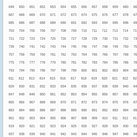
649
650
651
652
653
654
655
656
657
658
659
660
66
667
668
669
670
671
672
673
674
675
676
677
678
67
685
686
687
688
689
690
691
692
693
694
695
696
69
703
704
705
706
707
708
709
710
711
712
713
714
71
721
722
723
724
725
726
727
728
729
730
731
732
73
739
740
741
742
743
744
745
746
747
748
749
750
75
757
758
759
760
761
762
763
764
765
766
767
768
76
775
776
777
778
779
780
781
782
783
784
785
786
78
793
794
795
796
797
798
799
800
801
802
803
804
80
811
812
813
814
815
816
817
818
819
820
821
822
82
829
830
831
832
833
834
835
836
837
838
839
840
84
847
848
849
850
851
852
853
854
855
856
857
858
85
865
866
867
868
869
870
871
872
873
874
875
876
87
883
884
885
886
887
888
889
890
891
892
893
894
89
901
902
903
904
905
906
907
908
909
910
911
912
91
919
920
921
922
923
924
925
926
927
928
929
930
93
937
938
939
940
941
942
943
944
945
946
947
948
94