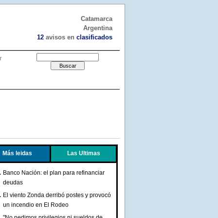
Catamarca
Argentina
12
avisos en
clasificados
r
Más leidas
Las Ultimas
Banco Nación: el plan para refinanciar
deudas
El viento Zonda derribó postes y provocó
un incendio en El Rodeo
"No pedimos privilegios ni sueldos de