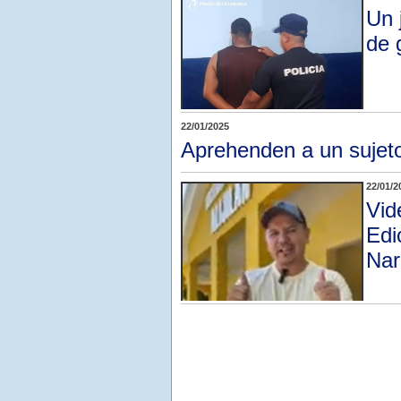
Un 
de 
22/01/2025
Aprehenden a un sujet
22/01/2
Vid
Edi
Nar