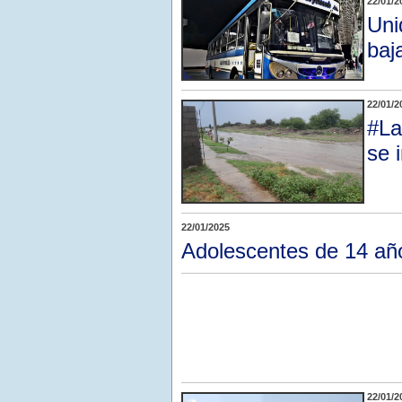
22/01/2
Uni
baj
22/01/2
#La
se 
22/01/2025
Adolescentes de 14 años
22/01/2