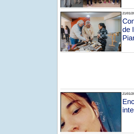
21/01/2
Con
de 
Pia
21/01/2
Enc
int