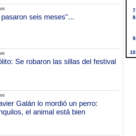
025
 pasaron seis meses"...
025
lito: Se robaron las sillas del festival
025
avier Galán lo mordió un perro:
nquilos, el animal está bien