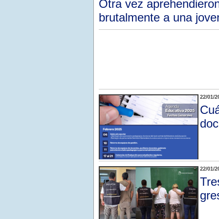
Otra vez aprehendieron
brutalmente a una jove
22/01/2
Cuá
doc
22/01/2
Tre
gre