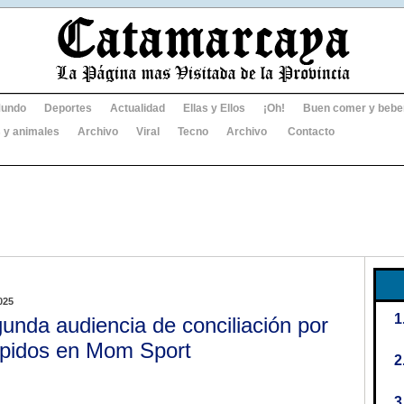
undo
Deportes
Actualidad
Ellas y Ellos
¡Oh!
Buen comer y bebe
 y animales
Archivo
Viral
Tecno
Archivo
Contacto
025
unda audiencia de conciliación por
pidos en Mom Sport