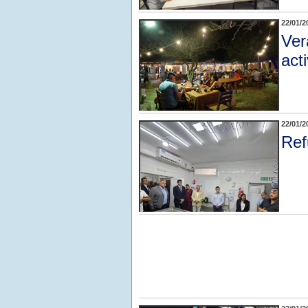
22/01/2
Ver
act
22/01/2
Ref