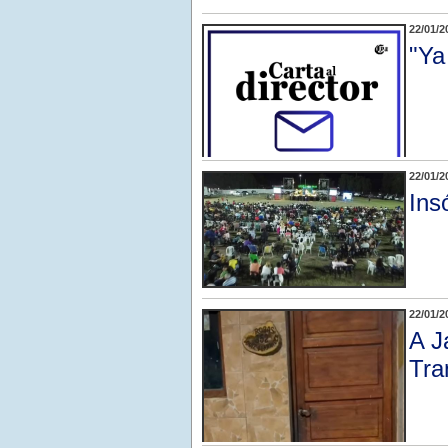
22/01/2
"Ya
22/01/2
Insó
22/01/2
A J
Tra