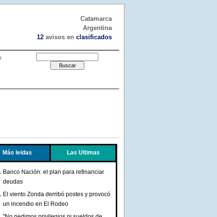
Catamarca
Argentina
12
avisos en
clasificados
r
Más leidas
Las Ultimas
Banco Nación: el plan para refinanciar
deudas
El viento Zonda derribó postes y provocó
un incendio en El Rodeo
"No pedimos privilegios ni sueldos de