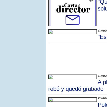
"Qu
solu
27/01/2
"Es
27/01/2
A p
robó y quedó grabado
27/01/2
Pol