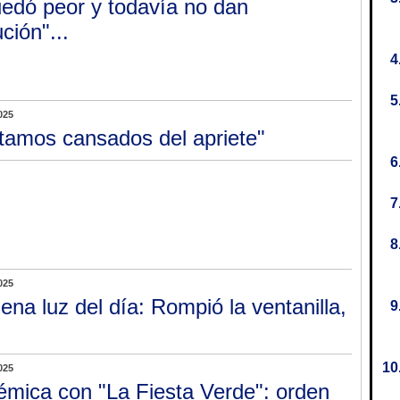
edó peor y todavía no dan
ción"...
025
tamos cansados del apriete"
025
lena luz del día: Rompió la ventanilla,
025
émica con "La Fiesta Verde": orden