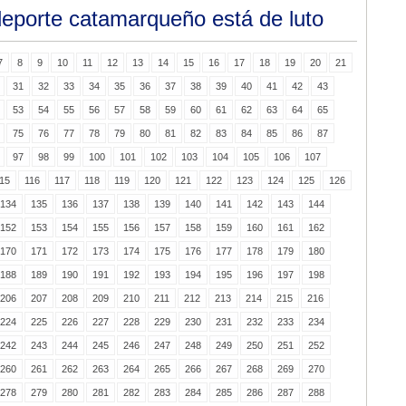
deporte catamarqueño está de luto
7
8
9
10
11
12
13
14
15
16
17
18
19
20
21
31
32
33
34
35
36
37
38
39
40
41
42
43
53
54
55
56
57
58
59
60
61
62
63
64
65
75
76
77
78
79
80
81
82
83
84
85
86
87
97
98
99
100
101
102
103
104
105
106
107
15
116
117
118
119
120
121
122
123
124
125
126
134
135
136
137
138
139
140
141
142
143
144
152
153
154
155
156
157
158
159
160
161
162
170
171
172
173
174
175
176
177
178
179
180
188
189
190
191
192
193
194
195
196
197
198
206
207
208
209
210
211
212
213
214
215
216
224
225
226
227
228
229
230
231
232
233
234
242
243
244
245
246
247
248
249
250
251
252
260
261
262
263
264
265
266
267
268
269
270
278
279
280
281
282
283
284
285
286
287
288