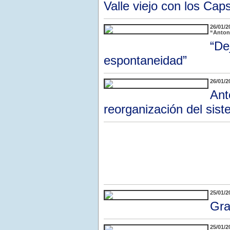
Valle viejo con los Cap
26/01/2
“Antoni
“De
espontaneidad”
26/01/2
Ant
reorganización del sist
25/01/2
Gra
25/01/2