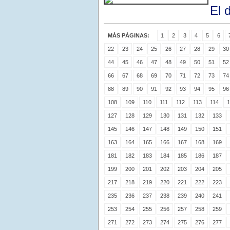
El 
MÁS PÁGINAS:
1
2
3
4
5
6
22
23
24
25
26
27
28
29
30
44
45
46
47
48
49
50
51
52
66
67
68
69
70
71
72
73
74
88
89
90
91
92
93
94
95
96
108
109
110
111
112
113
114
1
127
128
129
130
131
132
133
145
146
147
148
149
150
151
163
164
165
166
167
168
169
181
182
183
184
185
186
187
199
200
201
202
203
204
205
217
218
219
220
221
222
223
235
236
237
238
239
240
241
253
254
255
256
257
258
259
271
272
273
274
275
276
277