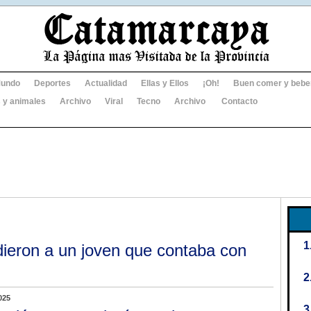
undo
Deportes
Actualidad
Ellas y Ellos
¡Oh!
Buen comer y bebe
 y animales
Archivo
Viral
Tecno
Archivo
Contacto
dieron a un joven que contaba con
025