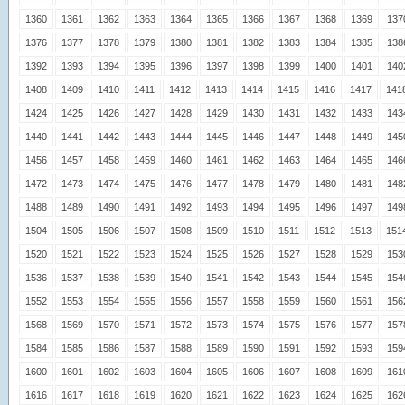
1360
1361
1362
1363
1364
1365
1366
1367
1368
1369
137
1376
1377
1378
1379
1380
1381
1382
1383
1384
1385
138
1392
1393
1394
1395
1396
1397
1398
1399
1400
1401
140
1408
1409
1410
1411
1412
1413
1414
1415
1416
1417
141
1424
1425
1426
1427
1428
1429
1430
1431
1432
1433
143
1440
1441
1442
1443
1444
1445
1446
1447
1448
1449
145
1456
1457
1458
1459
1460
1461
1462
1463
1464
1465
146
1472
1473
1474
1475
1476
1477
1478
1479
1480
1481
148
1488
1489
1490
1491
1492
1493
1494
1495
1496
1497
149
1504
1505
1506
1507
1508
1509
1510
1511
1512
1513
151
1520
1521
1522
1523
1524
1525
1526
1527
1528
1529
153
1536
1537
1538
1539
1540
1541
1542
1543
1544
1545
154
1552
1553
1554
1555
1556
1557
1558
1559
1560
1561
156
1568
1569
1570
1571
1572
1573
1574
1575
1576
1577
157
1584
1585
1586
1587
1588
1589
1590
1591
1592
1593
159
1600
1601
1602
1603
1604
1605
1606
1607
1608
1609
161
1616
1617
1618
1619
1620
1621
1622
1623
1624
1625
162