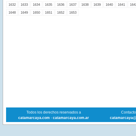
1632
1633
1634
1635
1636
1637
1638
1639
1640
1641
164
1648
1649
1650
1651
1652
1653
Todos los derechos reservados a
Contacto 
catamarcaya.com
-
catamarcaya.com.ar
catamarcaya@