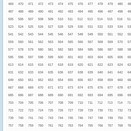
469
470
471
472
473
474
475
476
477
478
479
480
48
487
488
489
490
491
492
493
494
495
496
497
498
49
505
506
507
508
509
510
511
512
513
514
515
516
51
523
524
525
526
527
528
529
530
531
532
533
534
53
541
542
543
544
545
546
547
548
549
550
551
552
55
559
560
561
562
563
564
565
566
567
568
569
570
57
577
578
579
580
581
582
583
584
585
586
587
588
58
595
596
597
598
599
600
601
602
603
604
605
606
60
613
614
615
616
617
618
619
620
621
622
623
624
62
631
632
633
634
635
636
637
638
639
640
641
642
64
649
650
651
652
653
654
655
656
657
658
659
660
66
667
668
669
670
671
672
673
674
675
676
677
678
67
685
686
687
688
689
690
691
692
693
694
695
696
69
703
704
705
706
707
708
709
710
711
712
713
714
71
721
722
723
724
725
726
727
728
729
730
731
732
73
739
740
741
742
743
744
745
746
747
748
749
750
75
757
758
759
760
761
762
763
764
765
766
767
768
76