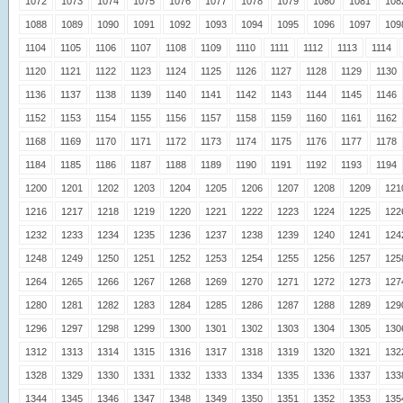
1072
1073
1074
1075
1076
1077
1078
1079
1080
1081
108
1088
1089
1090
1091
1092
1093
1094
1095
1096
1097
109
1104
1105
1106
1107
1108
1109
1110
1111
1112
1113
1114
1120
1121
1122
1123
1124
1125
1126
1127
1128
1129
1130
1136
1137
1138
1139
1140
1141
1142
1143
1144
1145
1146
1152
1153
1154
1155
1156
1157
1158
1159
1160
1161
1162
1168
1169
1170
1171
1172
1173
1174
1175
1176
1177
1178
1184
1185
1186
1187
1188
1189
1190
1191
1192
1193
1194
1200
1201
1202
1203
1204
1205
1206
1207
1208
1209
121
1216
1217
1218
1219
1220
1221
1222
1223
1224
1225
122
1232
1233
1234
1235
1236
1237
1238
1239
1240
1241
124
1248
1249
1250
1251
1252
1253
1254
1255
1256
1257
125
1264
1265
1266
1267
1268
1269
1270
1271
1272
1273
127
1280
1281
1282
1283
1284
1285
1286
1287
1288
1289
129
1296
1297
1298
1299
1300
1301
1302
1303
1304
1305
130
1312
1313
1314
1315
1316
1317
1318
1319
1320
1321
132
1328
1329
1330
1331
1332
1333
1334
1335
1336
1337
133
1344
1345
1346
1347
1348
1349
1350
1351
1352
1353
135