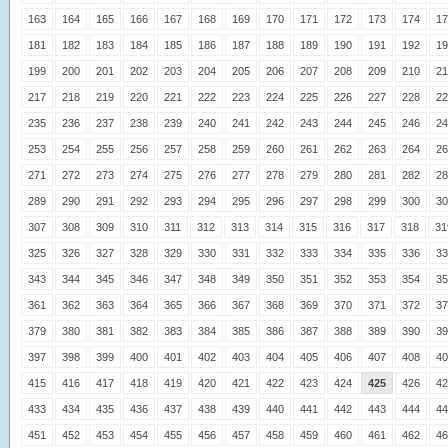
163
164
165
166
167
168
169
170
171
172
173
174
17
181
182
183
184
185
186
187
188
189
190
191
192
19
199
200
201
202
203
204
205
206
207
208
209
210
21
217
218
219
220
221
222
223
224
225
226
227
228
22
235
236
237
238
239
240
241
242
243
244
245
246
24
253
254
255
256
257
258
259
260
261
262
263
264
26
271
272
273
274
275
276
277
278
279
280
281
282
28
289
290
291
292
293
294
295
296
297
298
299
300
30
307
308
309
310
311
312
313
314
315
316
317
318
31
325
326
327
328
329
330
331
332
333
334
335
336
33
343
344
345
346
347
348
349
350
351
352
353
354
35
361
362
363
364
365
366
367
368
369
370
371
372
37
379
380
381
382
383
384
385
386
387
388
389
390
39
397
398
399
400
401
402
403
404
405
406
407
408
40
415
416
417
418
419
420
421
422
423
424
425
426
42
433
434
435
436
437
438
439
440
441
442
443
444
44
451
452
453
454
455
456
457
458
459
460
461
462
46