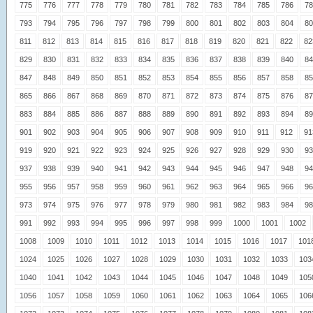
775
776
777
778
779
780
781
782
783
784
785
786
78
793
794
795
796
797
798
799
800
801
802
803
804
80
811
812
813
814
815
816
817
818
819
820
821
822
82
829
830
831
832
833
834
835
836
837
838
839
840
84
847
848
849
850
851
852
853
854
855
856
857
858
85
865
866
867
868
869
870
871
872
873
874
875
876
87
883
884
885
886
887
888
889
890
891
892
893
894
89
901
902
903
904
905
906
907
908
909
910
911
912
91
919
920
921
922
923
924
925
926
927
928
929
930
93
937
938
939
940
941
942
943
944
945
946
947
948
94
955
956
957
958
959
960
961
962
963
964
965
966
96
973
974
975
976
977
978
979
980
981
982
983
984
98
991
992
993
994
995
996
997
998
999
1000
1001
1002
1008
1009
1010
1011
1012
1013
1014
1015
1016
1017
101
1024
1025
1026
1027
1028
1029
1030
1031
1032
1033
103
1040
1041
1042
1043
1044
1045
1046
1047
1048
1049
105
1056
1057
1058
1059
1060
1061
1062
1063
1064
1065
106