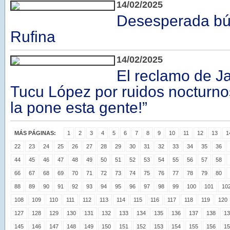
14/02/2025
Desesperada b
Rufina
14/02/2025
El reclamo de J
Tucu López por ruidos nocturno
la pone esta gente!”
MÁS PÁGINAS:
1
2
3
4
5
6
7
8
9
10
11
12
13
1
22
23
24
25
26
27
28
29
30
31
32
33
34
35
36
44
45
46
47
48
49
50
51
52
53
54
55
56
57
58
66
67
68
69
70
71
72
73
74
75
76
77
78
79
80
88
89
90
91
92
93
94
95
96
97
98
99
100
101
10
108
109
110
111
112
113
114
115
116
117
118
119
120
127
128
129
130
131
132
133
134
135
136
137
138
13
145
146
147
148
149
150
151
152
153
154
155
156
15