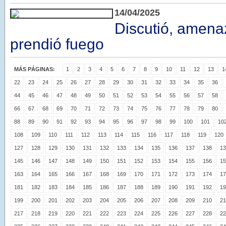
14/04/2025
Discutió, amena
prendió fuego
MÁS PÁGINAS:
1
2
3
4
5
6
7
8
9
10
11
12
13
1
22
23
24
25
26
27
28
29
30
31
32
33
34
35
36
44
45
46
47
48
49
50
51
52
53
54
55
56
57
58
66
67
68
69
70
71
72
73
74
75
76
77
78
79
80
88
89
90
91
92
93
94
95
96
97
98
99
100
101
10
108
109
110
111
112
113
114
115
116
117
118
119
120
127
128
129
130
131
132
133
134
135
136
137
138
13
145
146
147
148
149
150
151
152
153
154
155
156
15
163
164
165
166
167
168
169
170
171
172
173
174
17
181
182
183
184
185
186
187
188
189
190
191
192
19
199
200
201
202
203
204
205
206
207
208
209
210
21
217
218
219
220
221
222
223
224
225
226
227
228
22