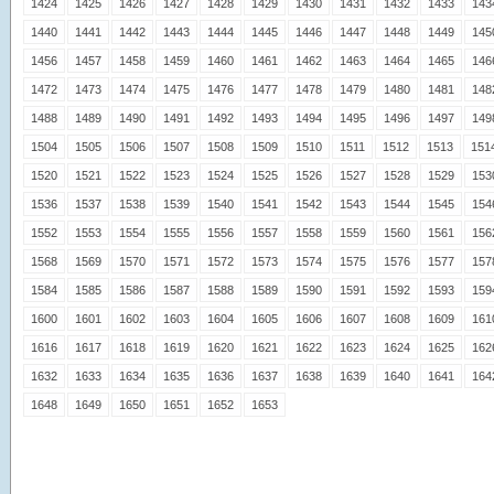
1424
1425
1426
1427
1428
1429
1430
1431
1432
1433
143
1440
1441
1442
1443
1444
1445
1446
1447
1448
1449
145
1456
1457
1458
1459
1460
1461
1462
1463
1464
1465
146
1472
1473
1474
1475
1476
1477
1478
1479
1480
1481
148
1488
1489
1490
1491
1492
1493
1494
1495
1496
1497
149
1504
1505
1506
1507
1508
1509
1510
1511
1512
1513
151
1520
1521
1522
1523
1524
1525
1526
1527
1528
1529
153
1536
1537
1538
1539
1540
1541
1542
1543
1544
1545
154
1552
1553
1554
1555
1556
1557
1558
1559
1560
1561
156
1568
1569
1570
1571
1572
1573
1574
1575
1576
1577
157
1584
1585
1586
1587
1588
1589
1590
1591
1592
1593
159
1600
1601
1602
1603
1604
1605
1606
1607
1608
1609
161
1616
1617
1618
1619
1620
1621
1622
1623
1624
1625
162
1632
1633
1634
1635
1636
1637
1638
1639
1640
1641
164
1648
1649
1650
1651
1652
1653