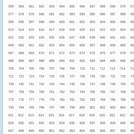
559
560
561
562
563
564
565
566
567
568
569
570
57
577
578
579
580
581
582
583
584
585
586
587
588
58
595
596
597
598
599
600
601
602
603
604
605
606
60
613
614
615
616
617
618
619
620
621
622
623
624
62
631
632
633
634
635
636
637
638
639
640
641
642
64
649
650
651
652
653
654
655
656
657
658
659
660
66
667
668
669
670
671
672
673
674
675
676
677
678
67
685
686
687
688
689
690
691
692
693
694
695
696
69
703
704
705
706
707
708
709
710
711
712
713
714
71
721
722
723
724
725
726
727
728
729
730
731
732
73
739
740
741
742
743
744
745
746
747
748
749
750
75
757
758
759
760
761
762
763
764
765
766
767
768
76
775
776
777
778
779
780
781
782
783
784
785
786
78
793
794
795
796
797
798
799
800
801
802
803
804
80
811
812
813
814
815
816
817
818
819
820
821
822
82
829
830
831
832
833
834
835
836
837
838
839
840
84
847
848
849
850
851
852
853
854
855
856
857
858
85