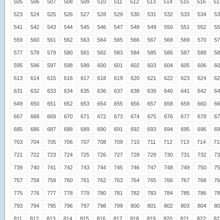
505
506
507
508
509
510
511
512
513
514
515
516
51
523
524
525
526
527
528
529
530
531
532
533
534
53
541
542
543
544
545
546
547
548
549
550
551
552
55
559
560
561
562
563
564
565
566
567
568
569
570
57
577
578
579
580
581
582
583
584
585
586
587
588
58
595
596
597
598
599
600
601
602
603
604
605
606
60
613
614
615
616
617
618
619
620
621
622
623
624
62
631
632
633
634
635
636
637
638
639
640
641
642
64
649
650
651
652
653
654
655
656
657
658
659
660
66
667
668
669
670
671
672
673
674
675
676
677
678
67
685
686
687
688
689
690
691
692
693
694
695
696
69
703
704
705
706
707
708
709
710
711
712
713
714
71
721
722
723
724
725
726
727
728
729
730
731
732
73
739
740
741
742
743
744
745
746
747
748
749
750
75
757
758
759
760
761
762
763
764
765
766
767
768
76
775
776
777
778
779
780
781
782
783
784
785
786
78
793
794
795
796
797
798
799
800
801
802
803
804
80
811
812
813
814
815
816
817
818
819
820
821
822
82