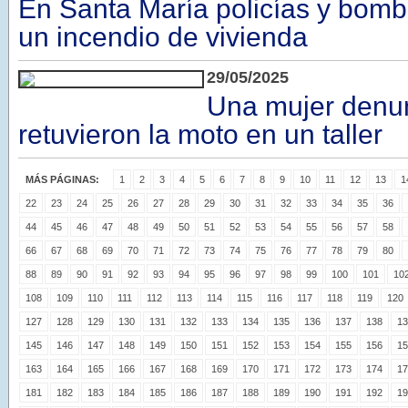
En Santa María policías y bomb
un incendio de vivienda
29/05/2025
Una mujer denun
retuvieron la moto en un taller
MÁS PÁGINAS:
1
2
3
4
5
6
7
8
9
10
11
12
13
1
22
23
24
25
26
27
28
29
30
31
32
33
34
35
36
44
45
46
47
48
49
50
51
52
53
54
55
56
57
58
66
67
68
69
70
71
72
73
74
75
76
77
78
79
80
88
89
90
91
92
93
94
95
96
97
98
99
100
101
10
108
109
110
111
112
113
114
115
116
117
118
119
120
127
128
129
130
131
132
133
134
135
136
137
138
13
145
146
147
148
149
150
151
152
153
154
155
156
15
163
164
165
166
167
168
169
170
171
172
173
174
17
181
182
183
184
185
186
187
188
189
190
191
192
19