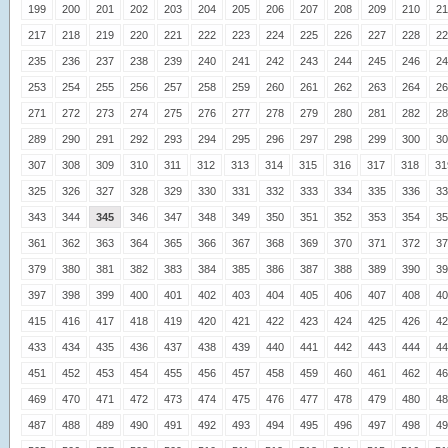
199
200
201
202
203
204
205
206
207
208
209
210
21
217
218
219
220
221
222
223
224
225
226
227
228
22
235
236
237
238
239
240
241
242
243
244
245
246
24
253
254
255
256
257
258
259
260
261
262
263
264
26
271
272
273
274
275
276
277
278
279
280
281
282
28
289
290
291
292
293
294
295
296
297
298
299
300
30
307
308
309
310
311
312
313
314
315
316
317
318
31
325
326
327
328
329
330
331
332
333
334
335
336
33
343
344
345
346
347
348
349
350
351
352
353
354
35
361
362
363
364
365
366
367
368
369
370
371
372
37
379
380
381
382
383
384
385
386
387
388
389
390
39
397
398
399
400
401
402
403
404
405
406
407
408
40
415
416
417
418
419
420
421
422
423
424
425
426
42
433
434
435
436
437
438
439
440
441
442
443
444
44
451
452
453
454
455
456
457
458
459
460
461
462
46
469
470
471
472
473
474
475
476
477
478
479
480
48
487
488
489
490
491
492
493
494
495
496
497
498
49