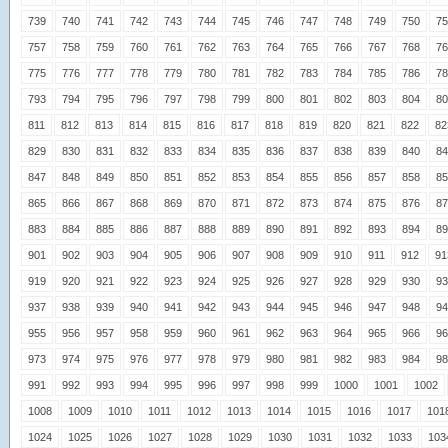
739
740
741
742
743
744
745
746
747
748
749
750
75
757
758
759
760
761
762
763
764
765
766
767
768
76
775
776
777
778
779
780
781
782
783
784
785
786
78
793
794
795
796
797
798
799
800
801
802
803
804
80
811
812
813
814
815
816
817
818
819
820
821
822
82
829
830
831
832
833
834
835
836
837
838
839
840
84
847
848
849
850
851
852
853
854
855
856
857
858
85
865
866
867
868
869
870
871
872
873
874
875
876
87
883
884
885
886
887
888
889
890
891
892
893
894
89
901
902
903
904
905
906
907
908
909
910
911
912
91
919
920
921
922
923
924
925
926
927
928
929
930
93
937
938
939
940
941
942
943
944
945
946
947
948
94
955
956
957
958
959
960
961
962
963
964
965
966
96
973
974
975
976
977
978
979
980
981
982
983
984
98
991
992
993
994
995
996
997
998
999
1000
1001
1002
1008
1009
1010
1011
1012
1013
1014
1015
1016
1017
101
1024
1025
1026
1027
1028
1029
1030
1031
1032
1033
103