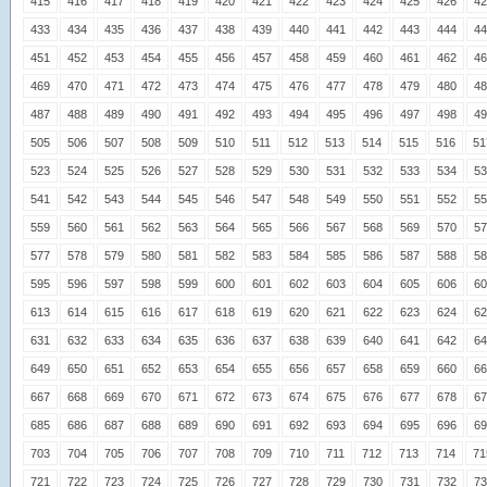
415
416
417
418
419
420
421
422
423
424
425
426
42
433
434
435
436
437
438
439
440
441
442
443
444
44
451
452
453
454
455
456
457
458
459
460
461
462
46
469
470
471
472
473
474
475
476
477
478
479
480
48
487
488
489
490
491
492
493
494
495
496
497
498
49
505
506
507
508
509
510
511
512
513
514
515
516
51
523
524
525
526
527
528
529
530
531
532
533
534
53
541
542
543
544
545
546
547
548
549
550
551
552
55
559
560
561
562
563
564
565
566
567
568
569
570
57
577
578
579
580
581
582
583
584
585
586
587
588
58
595
596
597
598
599
600
601
602
603
604
605
606
60
613
614
615
616
617
618
619
620
621
622
623
624
62
631
632
633
634
635
636
637
638
639
640
641
642
64
649
650
651
652
653
654
655
656
657
658
659
660
66
667
668
669
670
671
672
673
674
675
676
677
678
67
685
686
687
688
689
690
691
692
693
694
695
696
69
703
704
705
706
707
708
709
710
711
712
713
714
71
721
722
723
724
725
726
727
728
729
730
731
732
73