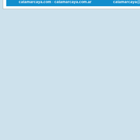
catamarcaya.com
-
catamarcaya.com.ar
catamarcaya@