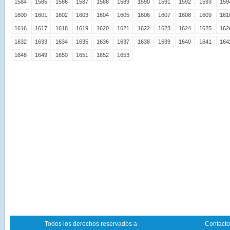
1584
1585
1586
1587
1588
1589
1590
1591
1592
1593
159
1600
1601
1602
1603
1604
1605
1606
1607
1608
1609
161
1616
1617
1618
1619
1620
1621
1622
1623
1624
1625
162
1632
1633
1634
1635
1636
1637
1638
1639
1640
1641
164
1648
1649
1650
1651
1652
1653
Todos los derechos reservados a
Contacto 