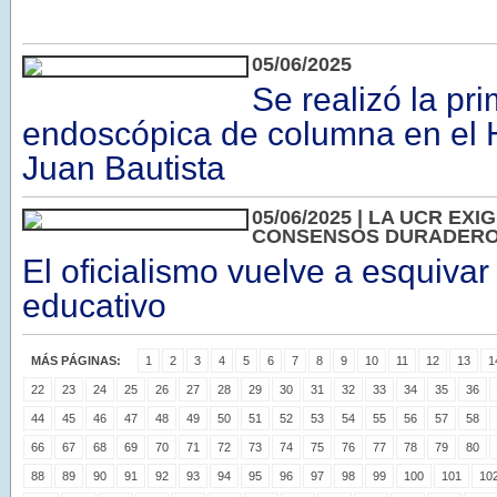
05/06/2025
Se realizó la pri
endoscópica de columna en el 
Juan Bautista
05/06/2025 | LA UCR EX
CONSENSOS DURADERO
El oficialismo vuelve a esquivar
educativo
MÁS PÁGINAS:
1
2
3
4
5
6
7
8
9
10
11
12
13
1
22
23
24
25
26
27
28
29
30
31
32
33
34
35
36
44
45
46
47
48
49
50
51
52
53
54
55
56
57
58
66
67
68
69
70
71
72
73
74
75
76
77
78
79
80
88
89
90
91
92
93
94
95
96
97
98
99
100
101
10