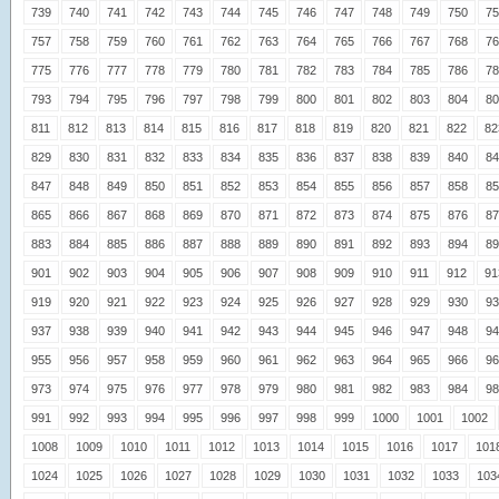
739
740
741
742
743
744
745
746
747
748
749
750
75
757
758
759
760
761
762
763
764
765
766
767
768
76
775
776
777
778
779
780
781
782
783
784
785
786
78
793
794
795
796
797
798
799
800
801
802
803
804
80
811
812
813
814
815
816
817
818
819
820
821
822
82
829
830
831
832
833
834
835
836
837
838
839
840
84
847
848
849
850
851
852
853
854
855
856
857
858
85
865
866
867
868
869
870
871
872
873
874
875
876
87
883
884
885
886
887
888
889
890
891
892
893
894
89
901
902
903
904
905
906
907
908
909
910
911
912
91
919
920
921
922
923
924
925
926
927
928
929
930
93
937
938
939
940
941
942
943
944
945
946
947
948
94
955
956
957
958
959
960
961
962
963
964
965
966
96
973
974
975
976
977
978
979
980
981
982
983
984
98
991
992
993
994
995
996
997
998
999
1000
1001
1002
1008
1009
1010
1011
1012
1013
1014
1015
1016
1017
101
1024
1025
1026
1027
1028
1029
1030
1031
1032
1033
103