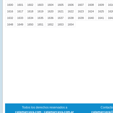
1600
1601
1602
1603
1604
1605
1606
1607
1608
1609
161
1616
1617
1618
1619
1620
1621
1622
1623
1624
1625
162
1632
1633
1634
1635
1636
1637
1638
1639
1640
1641
164
1648
1649
1650
1651
1652
1653
1654
Todos los derechos reservados a
Contacto 
catamarcaya.com
-
catamarcaya.com.ar
catamarcaya@