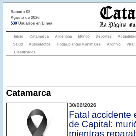
Sabado 08
Agosto de 2026
530
Usuarios en Linea
Inicio
Catamarca
Argentina
Mundo
Deportes
Actualida
Salud
Autos/Motos
Hogar/plantas y animales
Archivo
Viral
Clasificados
Catamarca
30/06/2026
Fatal accidente 
de Capital: mur
mientras repara