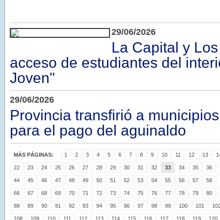
29/06/2026
La Capital y Los 
acceso de estudiantes del interi
Joven"
29/06/2026
Provincia transfirió a municipio
para el pago del aguinaldo
MÁS PÁGINAS:
1
2
3
4
5
6
7
8
9
10
11
12
13
1
22
23
24
25
26
27
28
29
30
31
32
33
34
35
36
44
45
46
47
48
49
50
51
52
53
54
55
56
57
58
66
67
68
69
70
71
72
73
74
75
76
77
78
79
80
88
89
90
91
92
93
94
95
96
97
98
99
100
101
10
108
109
110
111
112
113
114
115
116
117
118
119
120