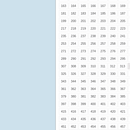
163
164
165
166
167
168
169
181
182
183
184
185
186
187
199
200
201
202
203
204
205
217
218
219
220
221
222
223
235
236
237
238
239
240
241
253
254
255
256
257
258
259
271
272
273
274
275
276
277
289
290
291
292
293
294
295
307
308
309
310
311
312
313
325
326
327
328
329
330
331
343
344
345
346
347
348
349
361
362
363
364
365
366
367
379
380
381
382
383
384
385
397
398
399
400
401
402
403
415
416
417
418
419
420
421
433
434
435
436
437
438
439
451
452
453
454
455
456
457