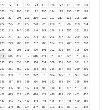
170
171
172
173
174
175
176
177
178
179
180
188
189
190
191
192
193
194
195
196
197
198
206
207
208
209
210
211
212
213
214
215
216
224
225
226
227
228
229
230
231
232
233
234
242
243
244
245
246
247
248
249
250
251
252
260
261
262
263
264
265
266
267
268
269
270
278
279
280
281
282
283
284
285
286
287
288
296
297
298
299
300
301
302
303
304
305
306
314
315
316
317
318
319
320
321
322
323
324
332
333
334
335
336
337
338
339
340
341
342
350
351
352
353
354
355
356
357
358
359
360
368
369
370
371
372
373
374
375
376
377
378
386
387
388
389
390
391
392
393
394
395
396
404
405
406
407
408
409
410
411
412
413
414
422
423
424
425
426
427
428
429
430
431
432
440
441
442
443
444
445
446
447
448
449
450
458
459
460
461
462
463
464
465
466
467
468