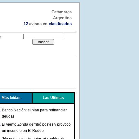
Catamarca
Argentina
12
avisos en
clasificados
r
Más leidas
Las Ultimas
Banco Nación: el plan para refinanciar
deudas
El viento Zonda derribó postes y provocó
un incendio en El Rodeo
"No pedimos privilegios ni sueldos de