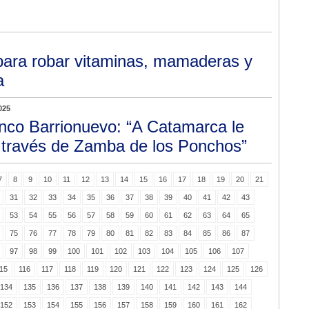
 para robar vitaminas, mamaderas y
a
025
nco Barrionuevo: “A Catamarca le
a través de Zamba de los Ponchos”
7
8
9
10
11
12
13
14
15
16
17
18
19
20
21
31
32
33
34
35
36
37
38
39
40
41
42
43
53
54
55
56
57
58
59
60
61
62
63
64
65
75
76
77
78
79
80
81
82
83
84
85
86
87
97
98
99
100
101
102
103
104
105
106
107
15
116
117
118
119
120
121
122
123
124
125
126
134
135
136
137
138
139
140
141
142
143
144
152
153
154
155
156
157
158
159
160
161
162