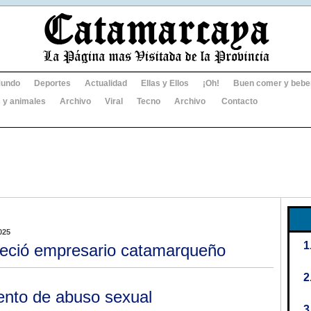
undo
Deportes
Actualidad
Ellas y Ellos
¡Oh!
Buen comer y bebe
 y animales
Archivo
Viral
Tecno
Archivo
Contacto
025
leció empresario catamarqueño
ento de abuso sexual