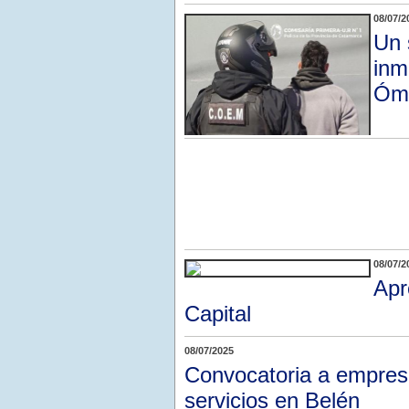
08/07/2
Un 
inm
Óm
08/07/2
Apr
Capital
08/07/2025
Convocatoria a empresa
servicios en Belén