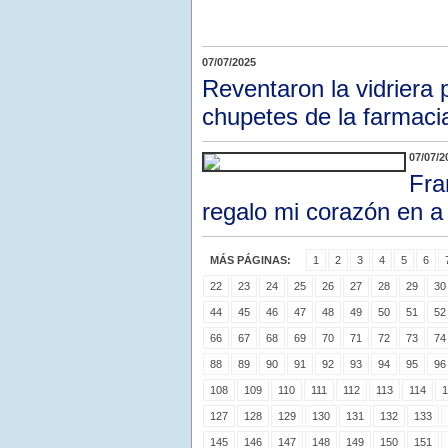
07/07/2025
Reventaron la vidriera
chupetes de la farmaci
07/07/2
Fra
regalo mi corazón en 
MÁS PÁGINAS:
1
2
3
4
5
6
22
23
24
25
26
27
28
29
30
44
45
46
47
48
49
50
51
52
66
67
68
69
70
71
72
73
74
88
89
90
91
92
93
94
95
96
108
109
110
111
112
113
114
1
127
128
129
130
131
132
133
145
146
147
148
149
150
151