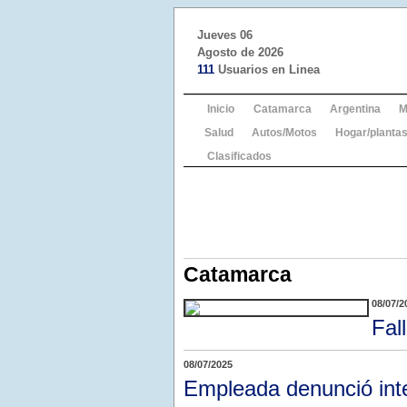
Jueves 06
Agosto de 2026
111
Usuarios en Linea
Inicio
Catamarca
Argentina
M
Salud
Autos/Motos
Hogar/plantas
Clasificados
Catamarca
08/07/2
Fal
08/07/2025
Empleada denunció int