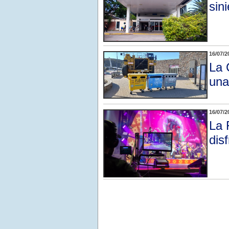
sin
16/07/2
La 
una
16/07/2
La 
dis