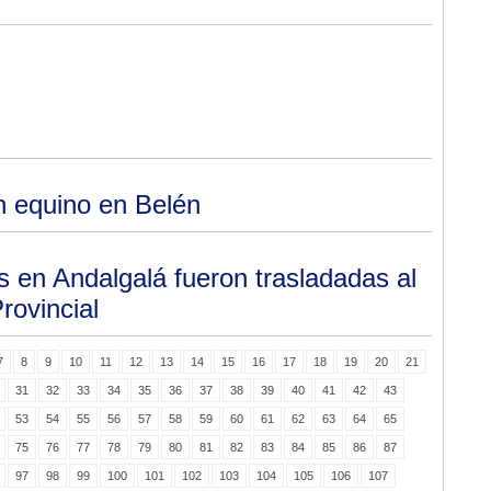
un equino en Belén
 en Andalgalá fueron trasladadas al
rovincial
7
8
9
10
11
12
13
14
15
16
17
18
19
20
21
31
32
33
34
35
36
37
38
39
40
41
42
43
53
54
55
56
57
58
59
60
61
62
63
64
65
75
76
77
78
79
80
81
82
83
84
85
86
87
97
98
99
100
101
102
103
104
105
106
107