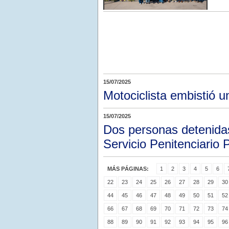
15/07/2025
Motociclista embistió 
15/07/2025
Dos personas detenidas
Servicio Penitenciario P
MÁS PÁGINAS:
1
2
3
4
5
6
22
23
24
25
26
27
28
29
30
44
45
46
47
48
49
50
51
52
66
67
68
69
70
71
72
73
74
88
89
90
91
92
93
94
95
96