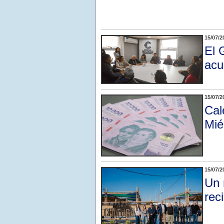
15/07/2
El 
acu
15/07/2
Cal
Mié
15/07/2
Un 
rec