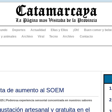
undo
Deportes
Actualidad
Ellas y Ellos
¡Oh!
Buen comer y bebe
 y animales
Archivo
Viral
Tecno
Archivo
Contacto
esta de aumento al SOEM
025 | Poderosa experiencia sensorial concentrada en nuestros sabores
ustación artesanal y gratuita en el