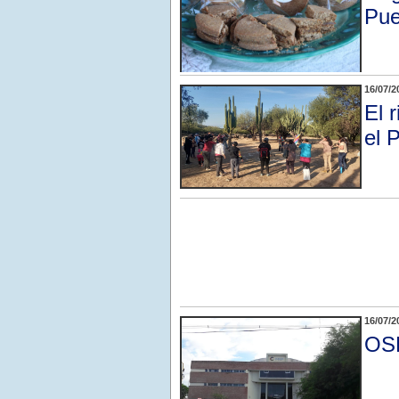
Pue
16/07/2
El 
el 
16/07/2
OSE