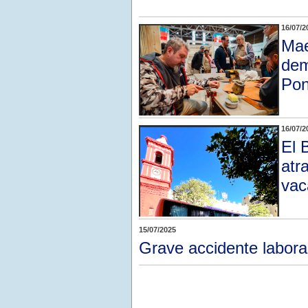
16/07/2
Mae
dem
Po
16/07/2
El 
atr
vac
15/07/2025
Grave accidente labora