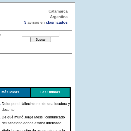
Catamarca
Argentina
9
avisos en
clasificados
r
Más leidas
Las Ultimas
Dolor por el fallecimiento de una locutora y
docente
De qué murió Jorge Messi: comunicado
del sanatorio donde estaba internado
Violó la restricción de acercamiento y le