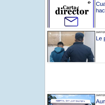
Cua
hace
16/07/2
Le 
16/07/2
Aum