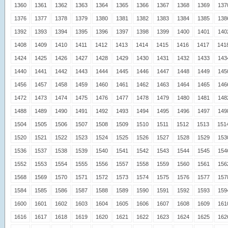
1360
1361
1362
1363
1364
1365
1366
1367
1368
1369
137
1376
1377
1378
1379
1380
1381
1382
1383
1384
1385
138
1392
1393
1394
1395
1396
1397
1398
1399
1400
1401
140
1408
1409
1410
1411
1412
1413
1414
1415
1416
1417
141
1424
1425
1426
1427
1428
1429
1430
1431
1432
1433
143
1440
1441
1442
1443
1444
1445
1446
1447
1448
1449
145
1456
1457
1458
1459
1460
1461
1462
1463
1464
1465
146
1472
1473
1474
1475
1476
1477
1478
1479
1480
1481
148
1488
1489
1490
1491
1492
1493
1494
1495
1496
1497
149
1504
1505
1506
1507
1508
1509
1510
1511
1512
1513
151
1520
1521
1522
1523
1524
1525
1526
1527
1528
1529
153
1536
1537
1538
1539
1540
1541
1542
1543
1544
1545
154
1552
1553
1554
1555
1556
1557
1558
1559
1560
1561
156
1568
1569
1570
1571
1572
1573
1574
1575
1576
1577
157
1584
1585
1586
1587
1588
1589
1590
1591
1592
1593
159
1600
1601
1602
1603
1604
1605
1606
1607
1608
1609
161
1616
1617
1618
1619
1620
1621
1622
1623
1624
1625
162