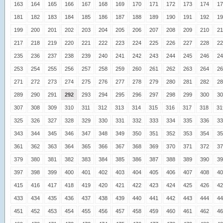
163
164
165
166
167
168
169
170
171
172
173
174
17
181
182
183
184
185
186
187
188
189
190
191
192
19
199
200
201
202
203
204
205
206
207
208
209
210
21
217
218
219
220
221
222
223
224
225
226
227
228
22
235
236
237
238
239
240
241
242
243
244
245
246
24
253
254
255
256
257
258
259
260
261
262
263
264
26
271
272
273
274
275
276
277
278
279
280
281
282
28
289
290
291
292
293
294
295
296
297
298
299
300
30
307
308
309
310
311
312
313
314
315
316
317
318
31
325
326
327
328
329
330
331
332
333
334
335
336
33
343
344
345
346
347
348
349
350
351
352
353
354
35
361
362
363
364
365
366
367
368
369
370
371
372
37
379
380
381
382
383
384
385
386
387
388
389
390
39
397
398
399
400
401
402
403
404
405
406
407
408
40
415
416
417
418
419
420
421
422
423
424
425
426
42
433
434
435
436
437
438
439
440
441
442
443
444
44
451
452
453
454
455
456
457
458
459
460
461
462
46