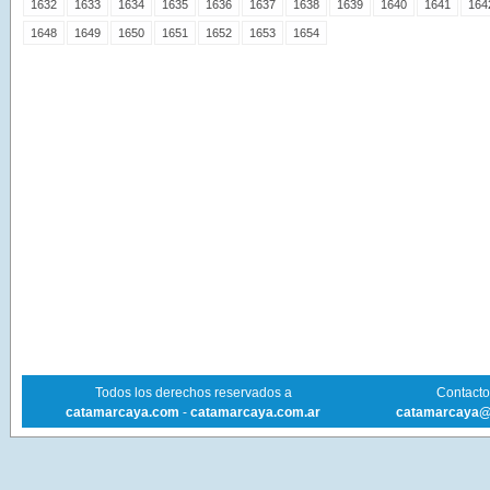
1632
1633
1634
1635
1636
1637
1638
1639
1640
1641
164
1648
1649
1650
1651
1652
1653
1654
Todos los derechos reservados a
Contacto 
catamarcaya.com
-
catamarcaya.com.ar
catamarcaya@