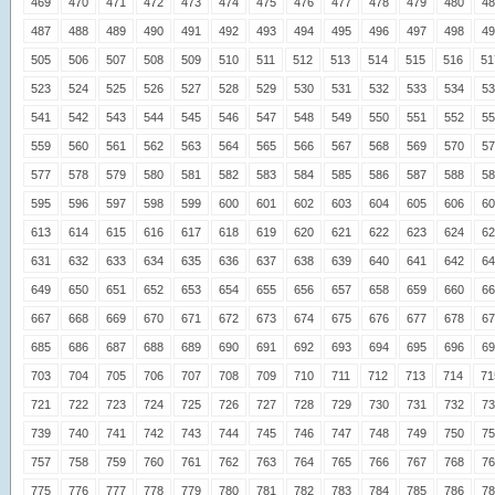
469
470
471
472
473
474
475
476
477
478
479
480
48
487
488
489
490
491
492
493
494
495
496
497
498
49
505
506
507
508
509
510
511
512
513
514
515
516
51
523
524
525
526
527
528
529
530
531
532
533
534
53
541
542
543
544
545
546
547
548
549
550
551
552
55
559
560
561
562
563
564
565
566
567
568
569
570
57
577
578
579
580
581
582
583
584
585
586
587
588
58
595
596
597
598
599
600
601
602
603
604
605
606
60
613
614
615
616
617
618
619
620
621
622
623
624
62
631
632
633
634
635
636
637
638
639
640
641
642
64
649
650
651
652
653
654
655
656
657
658
659
660
66
667
668
669
670
671
672
673
674
675
676
677
678
67
685
686
687
688
689
690
691
692
693
694
695
696
69
703
704
705
706
707
708
709
710
711
712
713
714
71
721
722
723
724
725
726
727
728
729
730
731
732
73
739
740
741
742
743
744
745
746
747
748
749
750
75
757
758
759
760
761
762
763
764
765
766
767
768
76
775
776
777
778
779
780
781
782
783
784
785
786
78