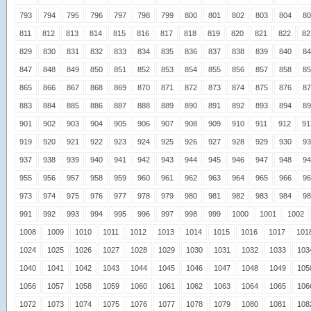
793
794
795
796
797
798
799
800
801
802
803
804
80
811
812
813
814
815
816
817
818
819
820
821
822
82
829
830
831
832
833
834
835
836
837
838
839
840
84
847
848
849
850
851
852
853
854
855
856
857
858
85
865
866
867
868
869
870
871
872
873
874
875
876
87
883
884
885
886
887
888
889
890
891
892
893
894
89
901
902
903
904
905
906
907
908
909
910
911
912
91
919
920
921
922
923
924
925
926
927
928
929
930
93
937
938
939
940
941
942
943
944
945
946
947
948
94
955
956
957
958
959
960
961
962
963
964
965
966
96
973
974
975
976
977
978
979
980
981
982
983
984
98
991
992
993
994
995
996
997
998
999
1000
1001
1002
1008
1009
1010
1011
1012
1013
1014
1015
1016
1017
101
1024
1025
1026
1027
1028
1029
1030
1031
1032
1033
103
1040
1041
1042
1043
1044
1045
1046
1047
1048
1049
105
1056
1057
1058
1059
1060
1061
1062
1063
1064
1065
106
1072
1073
1074
1075
1076
1077
1078
1079
1080
1081
108