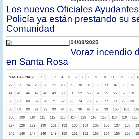
Los nuevos Oficiales Ayudantes
Policía ya están prestando su se
Comunidad
04/08/2025
Voraz incendio 
en Santa Rosa
MÁS PÁGINAS:
1
2
3
4
5
6
7
8
9
10
11
12
13
1
22
23
24
25
26
27
28
29
30
31
32
33
34
35
36
44
45
46
47
48
49
50
51
52
53
54
55
56
57
58
66
67
68
69
70
71
72
73
74
75
76
77
78
79
80
88
89
90
91
92
93
94
95
96
97
98
99
100
101
10
108
109
110
111
112
113
114
115
116
117
118
119
120
127
128
129
130
131
132
133
134
135
136
137
138
13
145
146
147
148
149
150
151
152
153
154
155
156
15