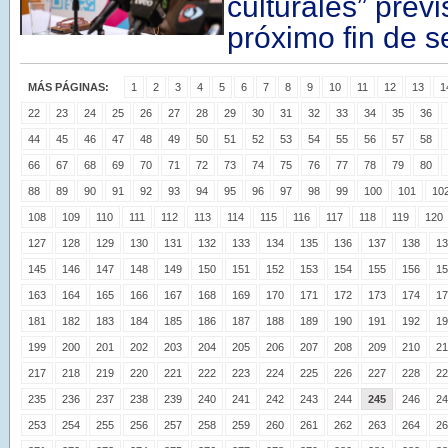
culturales” previ
próximo fin de 
MÁS PÁGINAS:
1
2
3
4
5
6
7
8
9
10
11
12
13
1
22
23
24
25
26
27
28
29
30
31
32
33
34
35
36
44
45
46
47
48
49
50
51
52
53
54
55
56
57
58
66
67
68
69
70
71
72
73
74
75
76
77
78
79
80
88
89
90
91
92
93
94
95
96
97
98
99
100
101
10
108
109
110
111
112
113
114
115
116
117
118
119
120
127
128
129
130
131
132
133
134
135
136
137
138
13
145
146
147
148
149
150
151
152
153
154
155
156
15
163
164
165
166
167
168
169
170
171
172
173
174
17
181
182
183
184
185
186
187
188
189
190
191
192
19
199
200
201
202
203
204
205
206
207
208
209
210
21
217
218
219
220
221
222
223
224
225
226
227
228
22
235
236
237
238
239
240
241
242
243
244
245
246
24
253
254
255
256
257
258
259
260
261
262
263
264
26