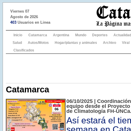
Viernes 07
Agosto de 2026
403
Usuarios en Linea
Inicio
Catamarca
Argentina
Mundo
Deportes
Actualida
Salud
Autos/Motos
Hogar/plantas y animales
Archivo
Viral
Clasificados
Catamarca
06/10/2025 | Coordinación:
equipo desde el Proyecto
de Climatología FH-UNCa
Así estará el ti
semana en Cat