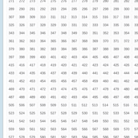
271
272
273
274
275
276
277
278
279
280
281
282
28
289
290
291
292
293
294
295
296
297
298
299
300
30
307
308
309
310
311
312
313
314
315
316
317
318
31
325
326
327
328
329
330
331
332
333
334
335
336
33
343
344
345
346
347
348
349
350
351
352
353
354
35
361
362
363
364
365
366
367
368
369
370
371
372
37
379
380
381
382
383
384
385
386
387
388
389
390
39
397
398
399
400
401
402
403
404
405
406
407
408
40
415
416
417
418
419
420
421
422
423
424
425
426
42
433
434
435
436
437
438
439
440
441
442
443
444
44
451
452
453
454
455
456
457
458
459
460
461
462
46
469
470
471
472
473
474
475
476
477
478
479
480
48
487
488
489
490
491
492
493
494
495
496
497
498
49
505
506
507
508
509
510
511
512
513
514
515
516
51
523
524
525
526
527
528
529
530
531
532
533
534
53
541
542
543
544
545
546
547
548
549
550
551
552
55
559
560
561
562
563
564
565
566
567
568
569
570
57
577
578
579
580
581
582
583
584
585
586
587
588
58