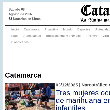
Sabado 08
Agosto de 2026
68
Usuarios en Linea
Inicio
Catamarca
Argentina
Mundo
Deportes
Actualida
Salud
Autos/Motos
Hogar/plantas y animales
Archivo
Viral
Clasificados
Catamarca
03/12/2025 | Narcotráfico
Tres mujeres ocu
de marihuana en
infantiles