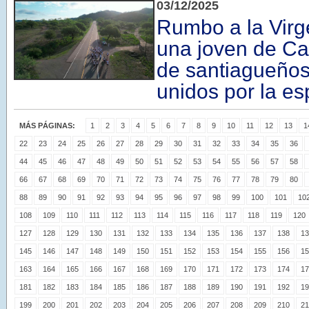
03/12/2025
Rumbo a la Virge
una joven de Ca
de santiagueño
unidos por la e
MÁS PÁGINAS:
1
2
3
4
5
6
7
8
9
10
11
12
13
1
22
23
24
25
26
27
28
29
30
31
32
33
34
35
36
44
45
46
47
48
49
50
51
52
53
54
55
56
57
58
66
67
68
69
70
71
72
73
74
75
76
77
78
79
80
88
89
90
91
92
93
94
95
96
97
98
99
100
101
10
108
109
110
111
112
113
114
115
116
117
118
119
120
127
128
129
130
131
132
133
134
135
136
137
138
13
145
146
147
148
149
150
151
152
153
154
155
156
15
163
164
165
166
167
168
169
170
171
172
173
174
17
181
182
183
184
185
186
187
188
189
190
191
192
19
199
200
201
202
203
204
205
206
207
208
209
210
21