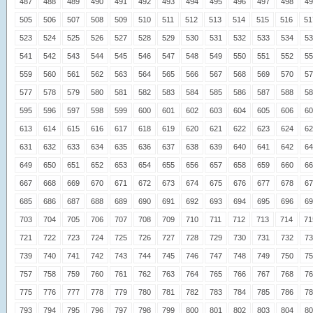
487
488
489
490
491
492
493
494
495
496
497
498
49
505
506
507
508
509
510
511
512
513
514
515
516
51
523
524
525
526
527
528
529
530
531
532
533
534
53
541
542
543
544
545
546
547
548
549
550
551
552
55
559
560
561
562
563
564
565
566
567
568
569
570
57
577
578
579
580
581
582
583
584
585
586
587
588
58
595
596
597
598
599
600
601
602
603
604
605
606
60
613
614
615
616
617
618
619
620
621
622
623
624
62
631
632
633
634
635
636
637
638
639
640
641
642
64
649
650
651
652
653
654
655
656
657
658
659
660
66
667
668
669
670
671
672
673
674
675
676
677
678
67
685
686
687
688
689
690
691
692
693
694
695
696
69
703
704
705
706
707
708
709
710
711
712
713
714
71
721
722
723
724
725
726
727
728
729
730
731
732
73
739
740
741
742
743
744
745
746
747
748
749
750
75
757
758
759
760
761
762
763
764
765
766
767
768
76
775
776
777
778
779
780
781
782
783
784
785
786
78
793
794
795
796
797
798
799
800
801
802
803
804
80