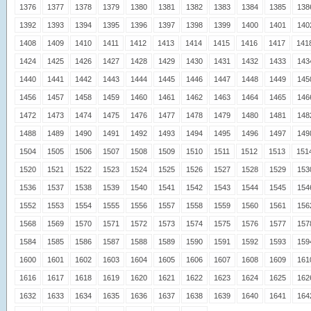
1376
1377
1378
1379
1380
1381
1382
1383
1384
1385
138
1392
1393
1394
1395
1396
1397
1398
1399
1400
1401
140
1408
1409
1410
1411
1412
1413
1414
1415
1416
1417
141
1424
1425
1426
1427
1428
1429
1430
1431
1432
1433
143
1440
1441
1442
1443
1444
1445
1446
1447
1448
1449
145
1456
1457
1458
1459
1460
1461
1462
1463
1464
1465
146
1472
1473
1474
1475
1476
1477
1478
1479
1480
1481
148
1488
1489
1490
1491
1492
1493
1494
1495
1496
1497
149
1504
1505
1506
1507
1508
1509
1510
1511
1512
1513
151
1520
1521
1522
1523
1524
1525
1526
1527
1528
1529
153
1536
1537
1538
1539
1540
1541
1542
1543
1544
1545
154
1552
1553
1554
1555
1556
1557
1558
1559
1560
1561
156
1568
1569
1570
1571
1572
1573
1574
1575
1576
1577
157
1584
1585
1586
1587
1588
1589
1590
1591
1592
1593
159
1600
1601
1602
1603
1604
1605
1606
1607
1608
1609
161
1616
1617
1618
1619
1620
1621
1622
1623
1624
1625
162
1632
1633
1634
1635
1636
1637
1638
1639
1640
1641
164