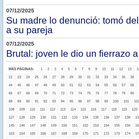
07/12/2025
Su madre lo denunció: tomó del 
a su pareja
07/12/2025
Brutal: joven le dio un fierrazo 
MÁS PÁGINAS:
1
2
3
4
5
6
7
8
9
10
11
12
13
1
22
23
24
25
26
27
28
29
30
31
32
33
34
35
36
44
45
46
47
48
49
50
51
52
53
54
55
56
57
58
66
67
68
69
70
71
72
73
74
75
76
77
78
79
80
88
89
90
91
92
93
94
95
96
97
98
99
100
101
10
108
109
110
111
112
113
114
115
116
117
118
119
120
127
128
129
130
131
132
133
134
135
136
137
138
13
145
146
147
148
149
150
151
152
153
154
155
156
15
163
164
165
166
167
168
169
170
171
172
173
174
17