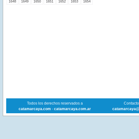
1648
1649
1650
1651
1652
1653
1654
Todos los derechos reservados a
Contacto 
catamarcaya.com
-
catamarcaya.com.ar
catamarcaya@