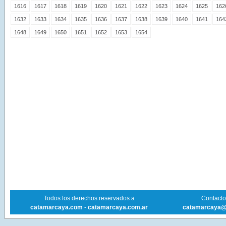
1616
1617
1618
1619
1620
1621
1622
1623
1624
1625
162
1632
1633
1634
1635
1636
1637
1638
1639
1640
1641
164
1648
1649
1650
1651
1652
1653
1654
Todos los derechos reservados a
Contacto 
catamarcaya.com
-
catamarcaya.com.ar
catamarcaya@