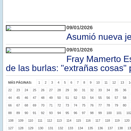
09/01/2026
Asumió nueva je
09/01/2026
Fray Mamerto Es
de las burlas: "extrañas cosas"
MÁS PÁGINAS:
1
2
3
4
5
6
7
8
9
10
11
12
13
1
22
23
24
25
26
27
28
29
30
31
32
33
34
35
36
44
45
46
47
48
49
50
51
52
53
54
55
56
57
58
66
67
68
69
70
71
72
73
74
75
76
77
78
79
80
88
89
90
91
92
93
94
95
96
97
98
99
100
101
10
108
109
110
111
112
113
114
115
116
117
118
119
120
127
128
129
130
131
132
133
134
135
136
137
138
13