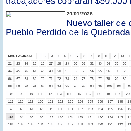
trabajadores cobrarán $50.000
20/01/2026
Nuevo taller de
Pueblo Perdido de la Quebrada
MÁS PÁGINAS:
1
2
3
4
5
6
7
8
9
10
11
12
13
1
22
23
24
25
26
27
28
29
30
31
32
33
34
35
36
44
45
46
47
48
49
50
51
52
53
54
55
56
57
58
66
67
68
69
70
71
72
73
74
75
76
77
78
79
80
88
89
90
91
92
93
94
95
96
97
98
99
100
101
10
108
109
110
111
112
113
114
115
116
117
118
119
120
127
128
129
130
131
132
133
134
135
136
137
138
13
145
146
147
148
149
150
151
152
153
154
155
156
15
163
164
165
166
167
168
169
170
171
172
173
174
17
181
182
183
184
185
186
187
188
189
190
191
192
19