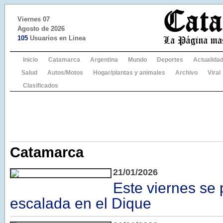
Viernes 07
Agosto de 2026
105
Usuarios en Linea
Inicio
Catamarca
Argentina
Mundo
Deportes
Actualida
Salud
Autos/Motos
Hogar/plantas y animales
Archivo
Viral
Clasificados
Catamarca
21/01/2026
Este viernes se
escalada en el Dique