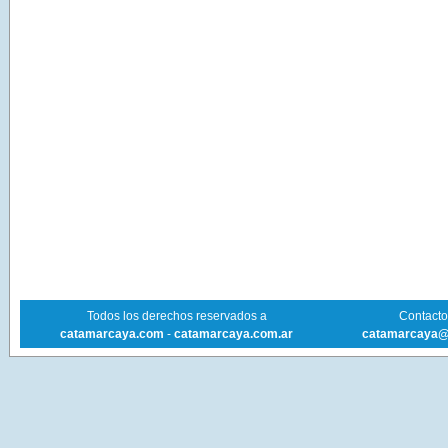
Todos los derechos reservados a
Contacto 
catamarcaya.com
-
catamarcaya.com.ar
catamarcaya@