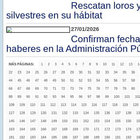
Rescatan loros y
silvestres en su hábitat
27/01/2026
Confirman fecha
haberes en la Administración Pú
MÁS PÁGINAS:
1
2
3
4
5
6
7
8
9
10
11
12
13
1
22
23
24
25
26
27
28
29
30
31
32
33
34
35
36
44
45
46
47
48
49
50
51
52
53
54
55
56
57
58
66
67
68
69
70
71
72
73
74
75
76
77
78
79
80
88
89
90
91
92
93
94
95
96
97
98
99
100
101
10
108
109
110
111
112
113
114
115
116
117
118
119
120
127
128
129
130
131
132
133
134
135
136
137
138
13
145
146
147
148
149
150
151
152
153
154
155
156
15
163
164
165
166
167
168
169
170
171
172
173
174
17
181
182
183
184
185
186
187
188
189
190
191
192
19