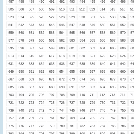
487
488
489
490
491
492
493
494
495
496
497
498
49
505
506
507
508
509
510
511
512
513
514
515
516
51
523
524
525
526
527
528
529
530
531
532
533
534
53
541
542
543
544
545
546
547
548
549
550
551
552
55
559
560
561
562
563
564
565
566
567
568
569
570
57
577
578
579
580
581
582
583
584
585
586
587
588
58
595
596
597
598
599
600
601
602
603
604
605
606
60
613
614
615
616
617
618
619
620
621
622
623
624
62
631
632
633
634
635
636
637
638
639
640
641
642
64
649
650
651
652
653
654
655
656
657
658
659
660
66
667
668
669
670
671
672
673
674
675
676
677
678
67
685
686
687
688
689
690
691
692
693
694
695
696
69
703
704
705
706
707
708
709
710
711
712
713
714
71
721
722
723
724
725
726
727
728
729
730
731
732
73
739
740
741
742
743
744
745
746
747
748
749
750
75
757
758
759
760
761
762
763
764
765
766
767
768
76
775
776
777
778
779
780
781
782
783
784
785
786
78
793
794
795
796
797
798
799
800
801
802
803
804
80