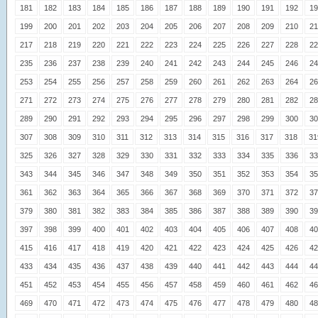
181
182
183
184
185
186
187
188
189
190
191
192
19
199
200
201
202
203
204
205
206
207
208
209
210
21
217
218
219
220
221
222
223
224
225
226
227
228
22
235
236
237
238
239
240
241
242
243
244
245
246
24
253
254
255
256
257
258
259
260
261
262
263
264
26
271
272
273
274
275
276
277
278
279
280
281
282
28
289
290
291
292
293
294
295
296
297
298
299
300
30
307
308
309
310
311
312
313
314
315
316
317
318
31
325
326
327
328
329
330
331
332
333
334
335
336
33
343
344
345
346
347
348
349
350
351
352
353
354
35
361
362
363
364
365
366
367
368
369
370
371
372
37
379
380
381
382
383
384
385
386
387
388
389
390
39
397
398
399
400
401
402
403
404
405
406
407
408
40
415
416
417
418
419
420
421
422
423
424
425
426
42
433
434
435
436
437
438
439
440
441
442
443
444
44
451
452
453
454
455
456
457
458
459
460
461
462
46
469
470
471
472
473
474
475
476
477
478
479
480
48