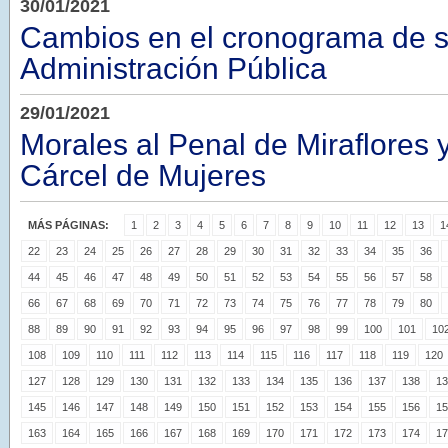
30/01/2021
Cambios en el cronograma de s
Administración Pública
29/01/2021
Morales al Penal de Miraflores 
Cárcel de Mujeres
MÁS PÁGINAS:
1
2
3
4
5
6
7
8
9
10
11
12
13
1
22
23
24
25
26
27
28
29
30
31
32
33
34
35
36
44
45
46
47
48
49
50
51
52
53
54
55
56
57
58
66
67
68
69
70
71
72
73
74
75
76
77
78
79
80
88
89
90
91
92
93
94
95
96
97
98
99
100
101
10
108
109
110
111
112
113
114
115
116
117
118
119
120
127
128
129
130
131
132
133
134
135
136
137
138
13
145
146
147
148
149
150
151
152
153
154
155
156
15
163
164
165
166
167
168
169
170
171
172
173
174
17