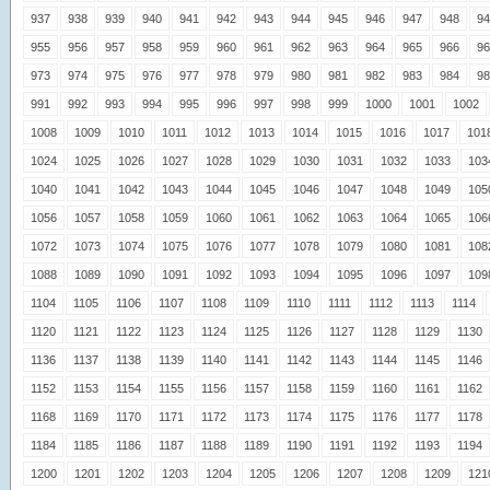
937
938
939
940
941
942
943
944
945
946
947
948
94
955
956
957
958
959
960
961
962
963
964
965
966
96
973
974
975
976
977
978
979
980
981
982
983
984
98
991
992
993
994
995
996
997
998
999
1000
1001
1002
1008
1009
1010
1011
1012
1013
1014
1015
1016
1017
101
1024
1025
1026
1027
1028
1029
1030
1031
1032
1033
103
1040
1041
1042
1043
1044
1045
1046
1047
1048
1049
105
1056
1057
1058
1059
1060
1061
1062
1063
1064
1065
106
1072
1073
1074
1075
1076
1077
1078
1079
1080
1081
108
1088
1089
1090
1091
1092
1093
1094
1095
1096
1097
109
1104
1105
1106
1107
1108
1109
1110
1111
1112
1113
1114
1120
1121
1122
1123
1124
1125
1126
1127
1128
1129
1130
1136
1137
1138
1139
1140
1141
1142
1143
1144
1145
1146
1152
1153
1154
1155
1156
1157
1158
1159
1160
1161
1162
1168
1169
1170
1171
1172
1173
1174
1175
1176
1177
1178
1184
1185
1186
1187
1188
1189
1190
1191
1192
1193
1194
1200
1201
1202
1203
1204
1205
1206
1207
1208
1209
121