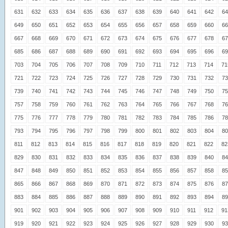
631
632
633
634
635
636
637
638
639
640
641
642
64
649
650
651
652
653
654
655
656
657
658
659
660
66
667
668
669
670
671
672
673
674
675
676
677
678
67
685
686
687
688
689
690
691
692
693
694
695
696
69
703
704
705
706
707
708
709
710
711
712
713
714
71
721
722
723
724
725
726
727
728
729
730
731
732
73
739
740
741
742
743
744
745
746
747
748
749
750
75
757
758
759
760
761
762
763
764
765
766
767
768
76
775
776
777
778
779
780
781
782
783
784
785
786
78
793
794
795
796
797
798
799
800
801
802
803
804
80
811
812
813
814
815
816
817
818
819
820
821
822
82
829
830
831
832
833
834
835
836
837
838
839
840
84
847
848
849
850
851
852
853
854
855
856
857
858
85
865
866
867
868
869
870
871
872
873
874
875
876
87
883
884
885
886
887
888
889
890
891
892
893
894
89
901
902
903
904
905
906
907
908
909
910
911
912
91
919
920
921
922
923
924
925
926
927
928
929
930
93