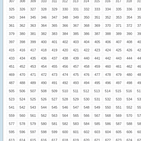
307
308
309
310
311
312
313
314
315
316
317
318
31
325
326
327
328
329
330
331
332
333
334
335
336
33
343
344
345
346
347
348
349
350
351
352
353
354
35
361
362
363
364
365
366
367
368
369
370
371
372
37
379
380
381
382
383
384
385
386
387
388
389
390
39
397
398
399
400
401
402
403
404
405
406
407
408
40
415
416
417
418
419
420
421
422
423
424
425
426
42
433
434
435
436
437
438
439
440
441
442
443
444
44
451
452
453
454
455
456
457
458
459
460
461
462
46
469
470
471
472
473
474
475
476
477
478
479
480
48
487
488
489
490
491
492
493
494
495
496
497
498
49
505
506
507
508
509
510
511
512
513
514
515
516
51
523
524
525
526
527
528
529
530
531
532
533
534
53
541
542
543
544
545
546
547
548
549
550
551
552
55
559
560
561
562
563
564
565
566
567
568
569
570
57
577
578
579
580
581
582
583
584
585
586
587
588
58
595
596
597
598
599
600
601
602
603
604
605
606
60
613
614
615
616
617
618
619
620
621
622
623
624
62