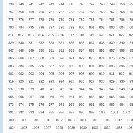
739
740
741
742
743
744
745
746
747
748
749
750
75
757
758
759
760
761
762
763
764
765
766
767
768
76
775
776
777
778
779
780
781
782
783
784
785
786
78
793
794
795
796
797
798
799
800
801
802
803
804
80
811
812
813
814
815
816
817
818
819
820
821
822
82
829
830
831
832
833
834
835
836
837
838
839
840
84
847
848
849
850
851
852
853
854
855
856
857
858
85
865
866
867
868
869
870
871
872
873
874
875
876
87
883
884
885
886
887
888
889
890
891
892
893
894
89
901
902
903
904
905
906
907
908
909
910
911
912
91
919
920
921
922
923
924
925
926
927
928
929
930
93
937
938
939
940
941
942
943
944
945
946
947
948
94
955
956
957
958
959
960
961
962
963
964
965
966
96
973
974
975
976
977
978
979
980
981
982
983
984
98
991
992
993
994
995
996
997
998
999
1000
1001
1002
1008
1009
1010
1011
1012
1013
1014
1015
1016
1017
101
1024
1025
1026
1027
1028
1029
1030
1031
1032
1033
103