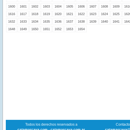
1600
1601
1602
1603
1604
1605
1606
1607
1608
1609
161
1616
1617
1618
1619
1620
1621
1622
1623
1624
1625
162
1632
1633
1634
1635
1636
1637
1638
1639
1640
1641
164
1648
1649
1650
1651
1652
1653
1654
Todos los derechos reservados a
Contacto 
catamarcaya.com
-
catamarcaya.com.ar
catamarcaya@