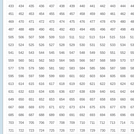
433
434
435
436
437
438
439
440
441
442
443
444
44
451
452
453
454
455
456
457
458
459
460
461
462
46
469
470
471
472
473
474
475
476
477
478
479
480
48
487
488
489
490
491
492
493
494
495
496
497
498
49
505
506
507
508
509
510
511
512
513
514
515
516
51
523
524
525
526
527
528
529
530
531
532
533
534
53
541
542
543
544
545
546
547
548
549
550
551
552
55
559
560
561
562
563
564
565
566
567
568
569
570
57
577
578
579
580
581
582
583
584
585
586
587
588
58
595
596
597
598
599
600
601
602
603
604
605
606
60
613
614
615
616
617
618
619
620
621
622
623
624
62
631
632
633
634
635
636
637
638
639
640
641
642
64
649
650
651
652
653
654
655
656
657
658
659
660
66
667
668
669
670
671
672
673
674
675
676
677
678
67
685
686
687
688
689
690
691
692
693
694
695
696
69
703
704
705
706
707
708
709
710
711
712
713
714
71
721
722
723
724
725
726
727
728
729
730
731
732
73