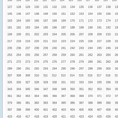
108
109
110
111
112
113
114
115
116
117
118
119
120
127
128
129
130
131
132
133
134
135
136
137
138
13
145
146
147
148
149
150
151
152
153
154
155
156
15
163
164
165
166
167
168
169
170
171
172
173
174
17
181
182
183
184
185
186
187
188
189
190
191
192
19
199
200
201
202
203
204
205
206
207
208
209
210
21
217
218
219
220
221
222
223
224
225
226
227
228
22
235
236
237
238
239
240
241
242
243
244
245
246
24
253
254
255
256
257
258
259
260
261
262
263
264
26
271
272
273
274
275
276
277
278
279
280
281
282
28
289
290
291
292
293
294
295
296
297
298
299
300
30
307
308
309
310
311
312
313
314
315
316
317
318
31
325
326
327
328
329
330
331
332
333
334
335
336
33
343
344
345
346
347
348
349
350
351
352
353
354
35
361
362
363
364
365
366
367
368
369
370
371
372
37
379
380
381
382
383
384
385
386
387
388
389
390
39
397
398
399
400
401
402
403
404
405
406
407
408
40
415
416
417
418
419
420
421
422
423
424
425
426
42