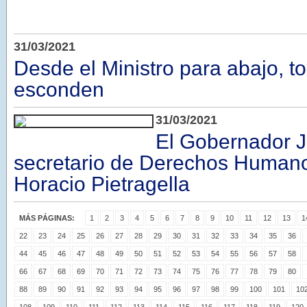
31/03/2021
Desde el Ministro para abajo, t
esconden
31/03/2021
El Gobernador Jal
secretario de Derechos Humano
Horacio Pietragella
MÁS PÁGINAS:
1
2
3
4
5
6
7
8
9
10
11
12
13
1
22
23
24
25
26
27
28
29
30
31
32
33
34
35
36
44
45
46
47
48
49
50
51
52
53
54
55
56
57
58
66
67
68
69
70
71
72
73
74
75
76
77
78
79
80
88
89
90
91
92
93
94
95
96
97
98
99
100
101
10