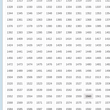
1312
1313
1314
1315
1316
1317
1318
1319
1320
1321
132
1328
1329
1330
1331
1332
1333
1334
1335
1336
1337
133
1344
1345
1346
1347
1348
1349
1350
1351
1352
1353
135
1360
1361
1362
1363
1364
1365
1366
1367
1368
1369
137
1376
1377
1378
1379
1380
1381
1382
1383
1384
1385
138
1392
1393
1394
1395
1396
1397
1398
1399
1400
1401
140
1408
1409
1410
1411
1412
1413
1414
1415
1416
1417
141
1424
1425
1426
1427
1428
1429
1430
1431
1432
1433
143
1440
1441
1442
1443
1444
1445
1446
1447
1448
1449
145
1456
1457
1458
1459
1460
1461
1462
1463
1464
1465
146
1472
1473
1474
1475
1476
1477
1478
1479
1480
1481
148
1488
1489
1490
1491
1492
1493
1494
1495
1496
1497
149
1504
1505
1506
1507
1508
1509
1510
1511
1512
1513
151
1520
1521
1522
1523
1524
1525
1526
1527
1528
1529
153
1536
1537
1538
1539
1540
1541
1542
1543
1544
1545
154
1552
1553
1554
1555
1556
1557
1558
1559
1560
1561
156
1568
1569
1570
1571
1572
1573
1574
1575
1576
1577
157
1584
1585
1586
1587
1588
1589
1590
1591
1592
1593
159