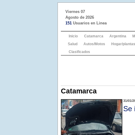
Viernes 07
Agosto de 2026
151
Usuarios en Linea
Inicio
Catamarca
Argentina
M
Salud
Autos/Motos
Hogar/plantas
Clasificados
Catamarca
31/01/2
Se 