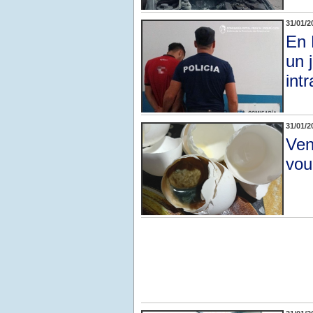
31/01/2
En 
un 
intr
31/01/2
Ven
vou