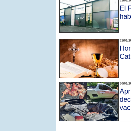
31/01/2
El 
hab
31/01/2
Hor
Cat
30/01/2
Apr
dec
vac