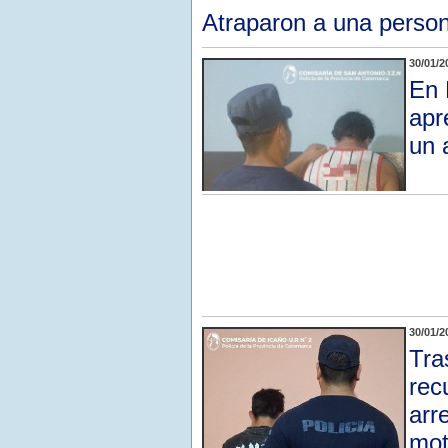
Atraparon a una person
30/01/2
En 
apr
un 
30/01/2
Tra
rec
arr
mot