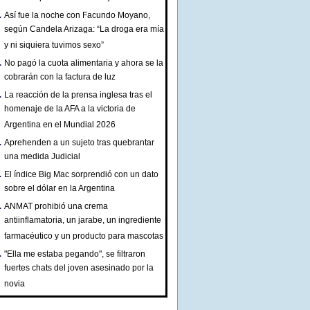
Así fue la noche con Facundo Moyano,
según Candela Arizaga: “La droga era mía
y ni siquiera tuvimos sexo”
No pagó la cuota alimentaria y ahora se la
cobrarán con la factura de luz
La reacción de la prensa inglesa tras el
homenaje de la AFA a la victoria de
Argentina en el Mundial 2026
Aprehenden a un sujeto tras quebrantar
una medida Judicial
El índice Big Mac sorprendió con un dato
sobre el dólar en la Argentina
ANMAT prohibió una crema
antiinflamatoria, un jarabe, un ingrediente
farmacéutico y un producto para mascotas
"Ella me estaba pegando", se filtraron
fuertes chats del joven asesinado por la
novia