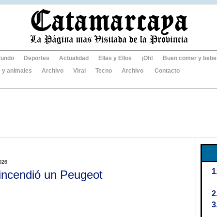
undo
Deportes
Actualidad
Ellas y Ellos
¡Oh!
Buen comer y bebe
 y animales
Archivo
Viral
Tecno
Archivo
Contacto
026
incendió un Peugeot