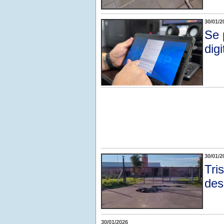
30/01/2
Se 
digi
30/01/2
Tri
des
30/01/2026