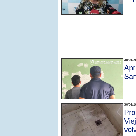
30/01/2
Apr
San
30/01/2
Pro
Vie
vol