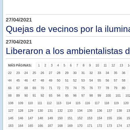
27/04/2021
Quejas de vecinos por la ilumin
27/04/2021
Liberaron a los ambientalistas 
MÁS PÁGINAS:
1
2
3
4
5
6
7
8
9
10
11
12
13
1
22
23
24
25
26
27
28
29
30
31
32
33
34
35
36
44
45
46
47
48
49
50
51
52
53
54
55
56
57
58
66
67
68
69
70
71
72
73
74
75
76
77
78
79
80
88
89
90
91
92
93
94
95
96
97
98
99
100
101
10
108
109
110
111
112
113
114
115
116
117
118
119
120
127
128
129
130
131
132
133
134
135
136
137
138
13
145
146
147
148
149
150
151
152
153
154
155
156
15
163
164
165
166
167
168
169
170
171
172
173
174
17