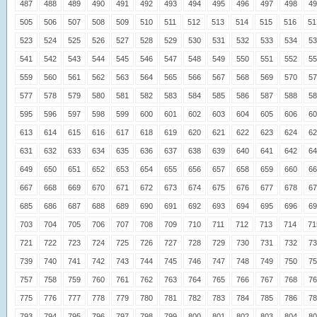
487
488
489
490
491
492
493
494
495
496
497
498
49
505
506
507
508
509
510
511
512
513
514
515
516
51
523
524
525
526
527
528
529
530
531
532
533
534
53
541
542
543
544
545
546
547
548
549
550
551
552
55
559
560
561
562
563
564
565
566
567
568
569
570
57
577
578
579
580
581
582
583
584
585
586
587
588
58
595
596
597
598
599
600
601
602
603
604
605
606
60
613
614
615
616
617
618
619
620
621
622
623
624
62
631
632
633
634
635
636
637
638
639
640
641
642
64
649
650
651
652
653
654
655
656
657
658
659
660
66
667
668
669
670
671
672
673
674
675
676
677
678
67
685
686
687
688
689
690
691
692
693
694
695
696
69
703
704
705
706
707
708
709
710
711
712
713
714
71
721
722
723
724
725
726
727
728
729
730
731
732
73
739
740
741
742
743
744
745
746
747
748
749
750
75
757
758
759
760
761
762
763
764
765
766
767
768
76
775
776
777
778
779
780
781
782
783
784
785
786
78
793
794
795
796
797
798
799
800
801
802
803
804
80