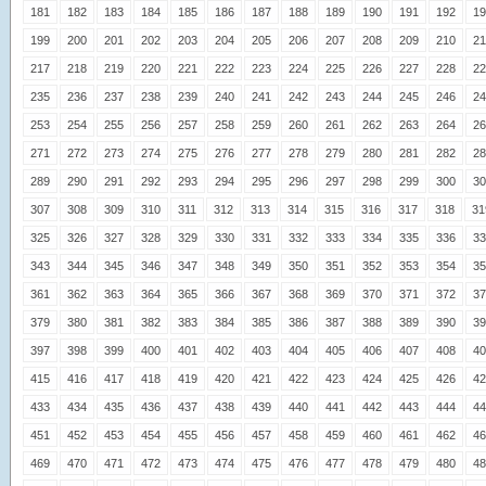
181
182
183
184
185
186
187
188
189
190
191
192
19
199
200
201
202
203
204
205
206
207
208
209
210
21
217
218
219
220
221
222
223
224
225
226
227
228
22
235
236
237
238
239
240
241
242
243
244
245
246
24
253
254
255
256
257
258
259
260
261
262
263
264
26
271
272
273
274
275
276
277
278
279
280
281
282
28
289
290
291
292
293
294
295
296
297
298
299
300
30
307
308
309
310
311
312
313
314
315
316
317
318
31
325
326
327
328
329
330
331
332
333
334
335
336
33
343
344
345
346
347
348
349
350
351
352
353
354
35
361
362
363
364
365
366
367
368
369
370
371
372
37
379
380
381
382
383
384
385
386
387
388
389
390
39
397
398
399
400
401
402
403
404
405
406
407
408
40
415
416
417
418
419
420
421
422
423
424
425
426
42
433
434
435
436
437
438
439
440
441
442
443
444
44
451
452
453
454
455
456
457
458
459
460
461
462
46
469
470
471
472
473
474
475
476
477
478
479
480
48