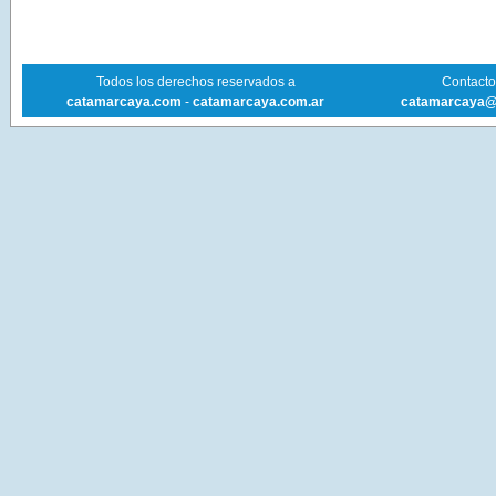
Todos los derechos reservados a
Contacto 
catamarcaya.com
-
catamarcaya.com.ar
catamarcaya@