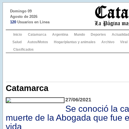
Domingo 09
Agosto de 2026
120
Usuarios en Linea
Inicio
Catamarca
Argentina
Mundo
Deportes
Actualida
Salud
Autos/Motos
Hogar/plantas y animales
Archivo
Viral
Clasificados
Catamarca
27/06/2021
Se conoció la ca
muerte de la Abogada que fue e
vida