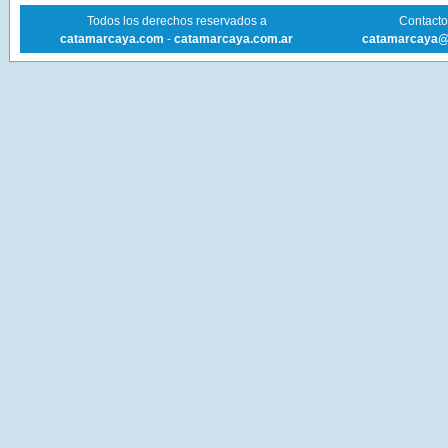
Todos los derechos reservados a
Contacto 
catamarcaya.com
-
catamarcaya.com.ar
catamarcaya@