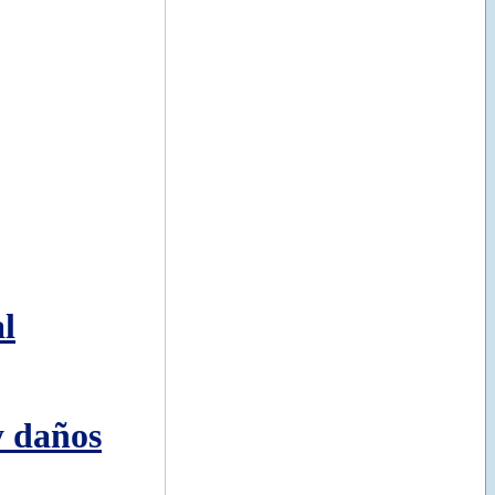
l
y daños