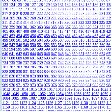
66
67
68
69
70
71
72
73
74
75
76
77
78
79
80
81
82
83
84
85
86
87
123
124
125
126
127
128
129
130
131
132
133
134
135
136
137
13
170
171
172
173
174
175
176
177
178
179
180
181
182
183
184
18
217
218
219
220
221
222
223
224
225
226
227
228
229
230
231
23
264
265
266
267
268
269
270
271
272
273
274
275
276
277
278
27
311
312
313
314
315
316
317
318
319
320
321
322
323
324
325
32
358
359
360
361
362
363
364
365
366
367
368
369
370
371
372
37
405
406
407
408
409
410
411
412
413
414
415
416
417
418
419
42
452
453
454
455
456
457
458
459
460
461
462
463
464
465
466
46
499
500
501
502
503
504
505
506
507
508
509
510
511
512
513
51
546
547
548
549
550
551
552
553
554
555
556
557
558
559
560
56
593
594
595
596
597
598
599
600
601
602
603
604
605
606
607
60
640
641
642
643
644
645
646
647
648
649
650
651
652
653
654
65
687
688
689
690
691
692
693
694
695
696
697
698
699
700
701
70
734
735
736
737
738
739
740
741
742
743
744
745
746
747
748
74
781
782
783
784
785
786
787
788
789
790
791
792
793
794
795
79
828
829
830
831
832
833
834
835
836
837
838
839
840
841
842
84
875
876
877
878
879
880
881
882
883
884
885
886
887
888
889
89
922
923
924
925
926
927
928
929
930
931
932
933
934
935
936
93
969
970
971
972
973
974
975
976
977
978
979
980
981
982
983
98
1012
1013
1014
1015
1016
1017
1018
1019
1020
1021
1022
1023
1048
1049
1050
1051
1052
1053
1054
1055
1056
1057
1058
1059
1084
1085
1086
1087
1088
1089
1090
1091
1092
1093
1094
1095
1121
1122
1123
1124
1125
1126
1127
1128
1129
1130
1131
1132
11
1159
1160
1161
1162
1163
1164
1165
1166
1167
1168
1169
1170
11