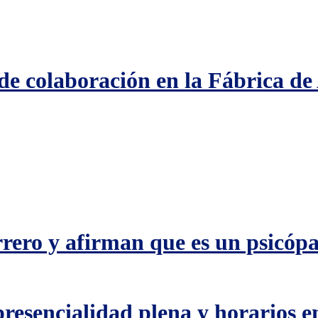
 de colaboración en la Fábrica d
ero y afirman que es un psicópa
resencialidad plena y horarios en