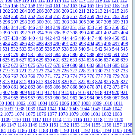
07
108
109
110
111
112
113
114
115
116
117
118
119
120
121
122
4
155
156
157
158
159
160
161
162
163
164
165
166
167
168
169
1
202
203
204
205
206
207
208
209
210
211
212
213
214
215
216
8
249
250
251
252
253
254
255
256
257
258
259
260
261
262
263
5
296
297
298
299
300
301
302
303
304
305
306
307
308
309
310
2
343
344
345
346
347
348
349
350
351
352
353
354
355
356
357
9
390
391
392
393
394
395
396
397
398
399
400
401
402
403
404
6
437
438
439
440
441
442
443
444
445
446
447
448
449
450
451
3
484
485
486
487
488
489
490
491
492
493
494
495
496
497
498
0
531
532
533
534
535
536
537
538
539
540
541
542
543
544
545
7
578
579
580
581
582
583
584
585
586
587
588
589
590
591
592
4
625
626
627
628
629
630
631
632
633
634
635
636
637
638
639
1
672
673
674
675
676
677
678
679
680
681
682
683
684
685
686
8
719
720
721
722
723
724
725
726
727
728
729
730
731
732
733
5
766
767
768
769
770
771
772
773
774
775
776
777
778
779
780
2
813
814
815
816
817
818
819
820
821
822
823
824
825
826
827
9
860
861
862
863
864
865
866
867
868
869
870
871
872
873
874
6
907
908
909
910
911
912
913
914
915
916
917
918
919
920
921
3
954
955
956
957
958
959
960
961
962
963
964
965
966
967
968
00
1001
1002
1003
1004
1005
1006
1007
1008
1009
1010
1011
36
1037
1038
1039
1040
1041
1042
1043
1044
1045
1046
1047
72
1073
1074
1075
1076
1077
1078
1079
1080
1081
1082
1083
1109
1110
1111
1112
1113
1114
1115
1116
1117
1118
1119
1120
146
1147
1148
1149
1150
1151
1152
1153
1154
1155
1156
1157
1158
184
1185
1186
1187
1188
1189
1190
1191
1192
1193
1194
1195
1196