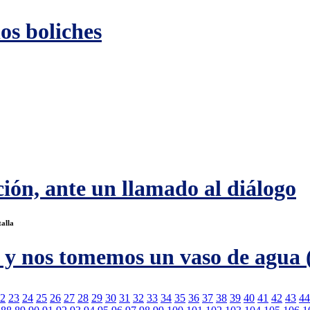
los boliches
ión, ante un llamado al diálogo
talla
a y nos tomemos un vaso de agua 
2
23
24
25
26
27
28
29
30
31
32
33
34
35
36
37
38
39
40
41
42
43
44