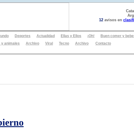
Cat
Arg
12
avisos en
clasi
undo
Deportes
Actualidad
Ellas y Ellos
¡Oh!
Buen comer y bebe
 y animales
Archivo
Viral
Tecno
Archivo
Contacto
bierno