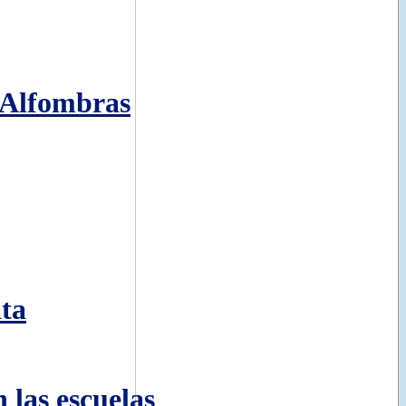
e Alfombras
ta
 las escuelas