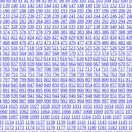
88
89
90
91
92
93
94
95
96
97
98
99
100
101
102
103
104
105
106
1
8
139
140
141
142
143
144
145
146
147
148
149
150
151
152
153
15
5
186
187
188
189
190
191
192
193
194
195
196
197
198
199
200
20
2
233
234
235
236
237
238
239
240
241
242
243
244
245
246
247
24
9
280
281
282
283
284
285
286
287
288
289
290
291
292
293
294
29
6
327
328
329
330
331
332
333
334
335
336
337
338
339
340
341
34
3
374
375
376
377
378
379
380
381
382
383
384
385
386
387
388
38
0
421
422
423
424
425
426
427
428
429
430
431
432
433
434
435
43
7
468
469
470
471
472
473
474
475
476
477
478
479
480
481
482
48
4
515
516
517
518
519
520
521
522
523
524
525
526
527
528
529
53
1
562
563
564
565
566
567
568
569
570
571
572
573
574
575
576
57
8
609
610
611
612
613
614
615
616
617
618
619
620
621
622
623
62
5
656
657
658
659
660
661
662
663
664
665
666
667
668
669
670
67
2
703
704
705
706
707
708
709
710
711
712
713
714
715
716
717
71
9
750
751
752
753
754
755
756
757
758
759
760
761
762
763
764
76
6
797
798
799
800
801
802
803
804
805
806
807
808
809
810
811
81
3
844
845
846
847
848
849
850
851
852
853
854
855
856
857
858
85
0
891
892
893
894
895
896
897
898
899
900
901
902
903
904
905
90
7
938
939
940
941
942
943
944
945
946
947
948
949
950
951
952
95
4
985
986
987
988
989
990
991
992
993
994
995
996
997
998
999
10
1024
1025
1026
1027
1028
1029
1030
1031
1032
1033
1034
1035
10
1060
1061
1062
1063
1064
1065
1066
1067
1068
1069
1070
1071
10
1096
1097
1098
1099
1100
1101
1102
1103
1104
1105
1106
1107
1108
33
1134
1135
1136
1137
1138
1139
1140
1141
1142
1143
1144
1145
1
71
1172
1173
1174
1175
1176
1177
1178
1179
1180
1181
1182
1183
1