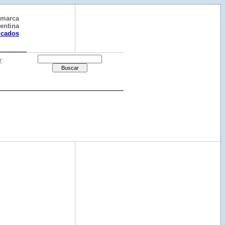
amarca
entina
ficados
r