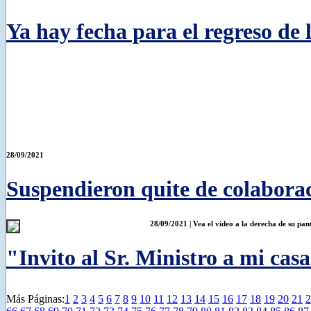
Ya hay fecha para el regreso de 
28/09/2021
Suspendieron quite de colaborac
28/09/2021 | Vea el video a la derecha de su pan
"Invito al Sr. Ministro a mi cas
Más Páginas:
1
2
3
4
5
6
7
8
9
10
11
12
13
14
15
16
17
18
19
20
21
2