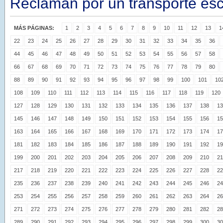
Reclaman por un transporte esc
MÁS PÁGINAS:
1
2
3
4
5
6
7
8
9
10
11
12
13
1
22
23
24
25
26
27
28
29
30
31
32
33
34
35
36
44
45
46
47
48
49
50
51
52
53
54
55
56
57
58
66
67
68
69
70
71
72
73
74
75
76
77
78
79
80
88
89
90
91
92
93
94
95
96
97
98
99
100
101
10
108
109
110
111
112
113
114
115
116
117
118
119
120
127
128
129
130
131
132
133
134
135
136
137
138
13
145
146
147
148
149
150
151
152
153
154
155
156
15
163
164
165
166
167
168
169
170
171
172
173
174
17
181
182
183
184
185
186
187
188
189
190
191
192
19
199
200
201
202
203
204
205
206
207
208
209
210
21
217
218
219
220
221
222
223
224
225
226
227
228
22
235
236
237
238
239
240
241
242
243
244
245
246
24
253
254
255
256
257
258
259
260
261
262
263
264
26
271
272
273
274
275
276
277
278
279
280
281
282
28
289
290
291
292
293
294
295
296
297
298
299
300
30