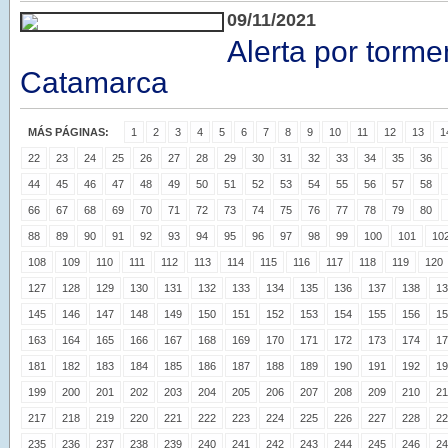
09/11/2021
Alerta por torme
Catamarca
MÁS PÁGINAS:
1
2
3
4
5
6
7
8
9
10
11
12
13
1
22
23
24
25
26
27
28
29
30
31
32
33
34
35
36
44
45
46
47
48
49
50
51
52
53
54
55
56
57
58
66
67
68
69
70
71
72
73
74
75
76
77
78
79
80
88
89
90
91
92
93
94
95
96
97
98
99
100
101
10
108
109
110
111
112
113
114
115
116
117
118
119
120
127
128
129
130
131
132
133
134
135
136
137
138
13
145
146
147
148
149
150
151
152
153
154
155
156
15
163
164
165
166
167
168
169
170
171
172
173
174
17
181
182
183
184
185
186
187
188
189
190
191
192
19
199
200
201
202
203
204
205
206
207
208
209
210
21
217
218
219
220
221
222
223
224
225
226
227
228
22
235
236
237
238
239
240
241
242
243
244
245
246
24