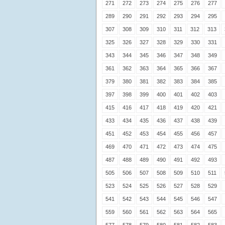
271
272
273
274
275
276
277
289
290
291
292
293
294
295
307
308
309
310
311
312
313
325
326
327
328
329
330
331
343
344
345
346
347
348
349
361
362
363
364
365
366
367
379
380
381
382
383
384
385
397
398
399
400
401
402
403
415
416
417
418
419
420
421
433
434
435
436
437
438
439
451
452
453
454
455
456
457
469
470
471
472
473
474
475
487
488
489
490
491
492
493
505
506
507
508
509
510
511
523
524
525
526
527
528
529
541
542
543
544
545
546
547
559
560
561
562
563
564
565