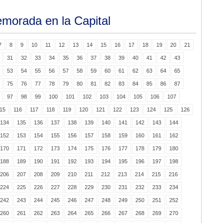
morada en la Capital
7
8
9
10
11
12
13
14
15
16
17
18
19
20
21
31
32
33
34
35
36
37
38
39
40
41
42
43
53
54
55
56
57
58
59
60
61
62
63
64
65
75
76
77
78
79
80
81
82
83
84
85
86
87
97
98
99
100
101
102
103
104
105
106
107
15
116
117
118
119
120
121
122
123
124
125
126
134
135
136
137
138
139
140
141
142
143
144
152
153
154
155
156
157
158
159
160
161
162
170
171
172
173
174
175
176
177
178
179
180
188
189
190
191
192
193
194
195
196
197
198
206
207
208
209
210
211
212
213
214
215
216
224
225
226
227
228
229
230
231
232
233
234
242
243
244
245
246
247
248
249
250
251
252
260
261
262
263
264
265
266
267
268
269
270