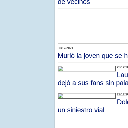
de vecinos
30/12/2021
Murió la joven que se 
29/12/2
Lau
dejó a sus fans sin pal
29/12/2
Dol
un siniestro vial