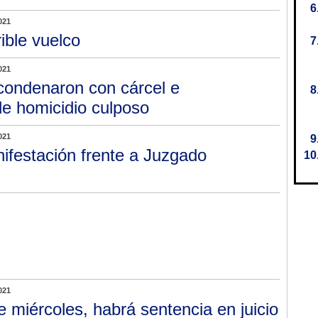
021
rible vuelco
021
condenaron con cárcel e
le homicidio culposo
021
ifestación frente a Juzgado
021
e miércoles, habrá sentencia en juicio