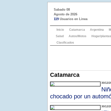
Sabado 08
Agosto de 2026
119
Usuarios en Linea
Inicio
Catamarca
Argentina
M
Salud
Autos/Motos
Hogar/plantas
Clasificados
Catamarca
30/12/2
Niñ
chocado por un automó
30/12/2