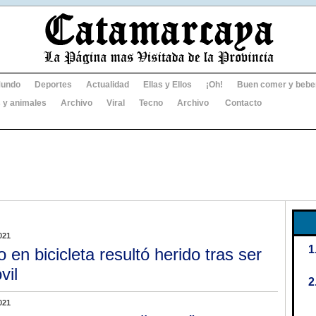
undo
Deportes
Actualidad
Ellas y Ellos
¡Oh!
Buen comer y bebe
 y animales
Archivo
Viral
Tecno
Archivo
Contacto
021
o en bicicleta resultó herido tras ser
vil
021