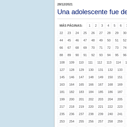
28/12/2021
Una adolescente fue de
MÁS PÁGINAS:
1
2
3
4
5
6
22
23
24
25
26
27
28
29
30
44
45
46
47
48
49
50
51
52
66
67
68
69
70
71
72
73
74
88
89
90
91
92
93
94
95
96
108
109
110
111
112
113
114
1
127
128
129
130
131
132
133
145
146
147
148
149
150
151
163
164
165
166
167
168
169
181
182
183
184
185
186
187
199
200
201
202
203
204
205
217
218
219
220
221
222
223
235
236
237
238
239
240
241
253
254
255
256
257
258
259