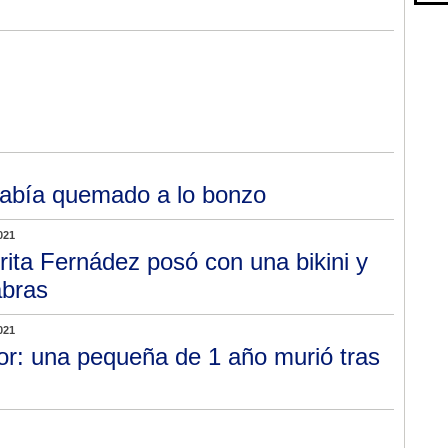
había quemado a lo bonzo
021
rita Fernádez posó con una bikini y
abras
021
or: una pequeña de 1 año murió tras