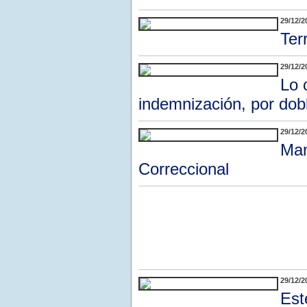
29/12/2
Ter
29/12/2
Lo 
indemnización, por dob
29/12/2
Man
Correccional
29/12/2
Est