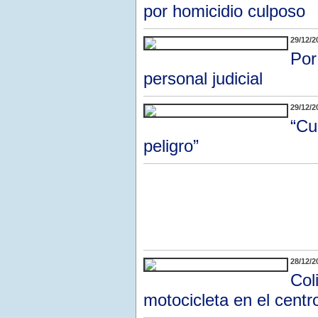
por homicidio culposo
29/12/2
Por
personal judicial
29/12/2
“Cu
peligro”
28/12/2
Col
motocicleta en el centro