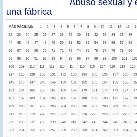
Abuso sexual y 
una fábrica
MÁS PÁGINAS:
1
2
3
4
5
6
7
8
9
10
11
12
13
1
22
23
24
25
26
27
28
29
30
31
32
33
34
35
36
44
45
46
47
48
49
50
51
52
53
54
55
56
57
58
66
67
68
69
70
71
72
73
74
75
76
77
78
79
80
88
89
90
91
92
93
94
95
96
97
98
99
100
101
10
108
109
110
111
112
113
114
115
116
117
118
119
120
127
128
129
130
131
132
133
134
135
136
137
138
13
145
146
147
148
149
150
151
152
153
154
155
156
15
163
164
165
166
167
168
169
170
171
172
173
174
17
181
182
183
184
185
186
187
188
189
190
191
192
19
199
200
201
202
203
204
205
206
207
208
209
210
21
217
218
219
220
221
222
223
224
225
226
227
228
22
235
236
237
238
239
240
241
242
243
244
245
246
24
253
254
255
256
257
258
259
260
261
262
263
264
26