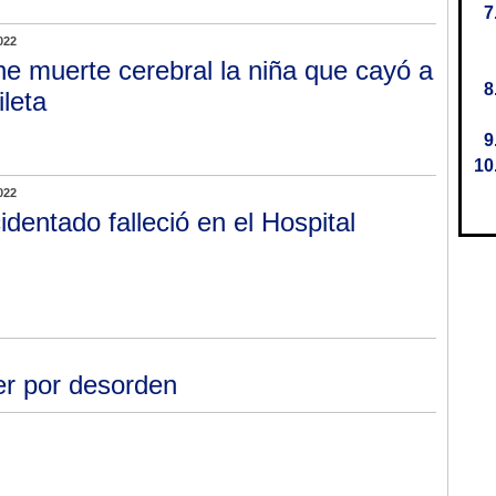
022
ne muerte cerebral la niña que cayó a
ileta
022
identado falleció en el Hospital
r por desorden