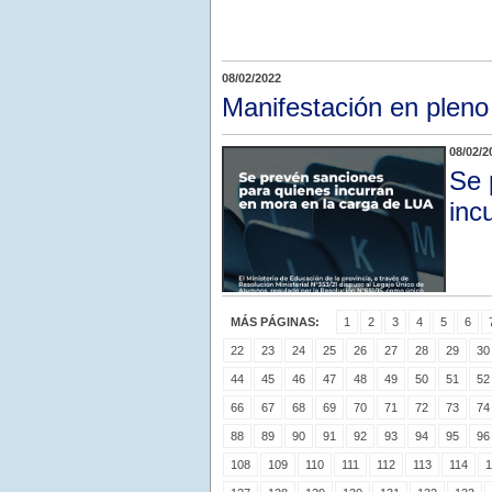
08/02/2022
Manifestación en pleno
08/02/2
Se 
inc
MÁS PÁGINAS:
1
2
3
4
5
6
22
23
24
25
26
27
28
29
30
44
45
46
47
48
49
50
51
52
66
67
68
69
70
71
72
73
74
88
89
90
91
92
93
94
95
96
108
109
110
111
112
113
114
1