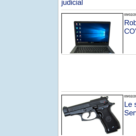
judicial
09/02/2
Rob
COV
09/02/2
Le 
Ser