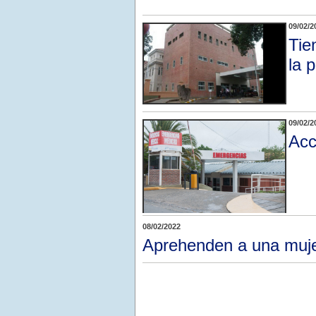
09/02/2
Tie
la p
09/02/2
Acc
08/02/2022
Aprehenden a una muje