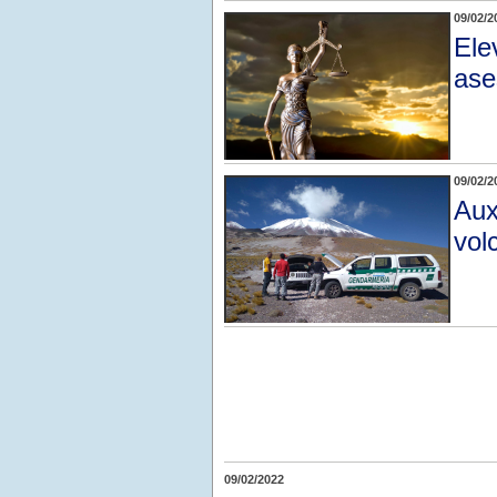
09/02/2
Ele
ase
09/02/2
Aux
vol
09/02/2022