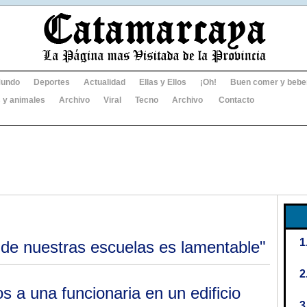
undo
Deportes
Actualidad
Ellas y Ellos
¡Oh!
Buen comer y bebe
 y animales
Archivo
Viral
Tecno
Archivo
Contacto
de nuestras escuelas es lamentable"
 a una funcionaria en un edificio