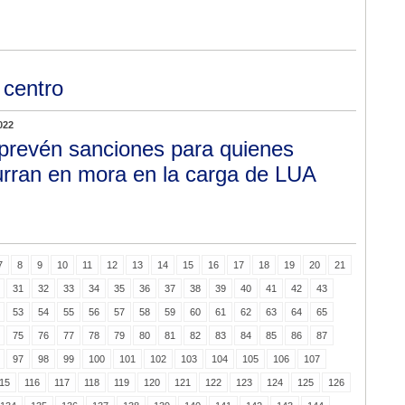
 centro
022
prevén sanciones para quienes
urran en mora en la carga de LUA
7
8
9
10
11
12
13
14
15
16
17
18
19
20
21
31
32
33
34
35
36
37
38
39
40
41
42
43
53
54
55
56
57
58
59
60
61
62
63
64
65
75
76
77
78
79
80
81
82
83
84
85
86
87
97
98
99
100
101
102
103
104
105
106
107
15
116
117
118
119
120
121
122
123
124
125
126