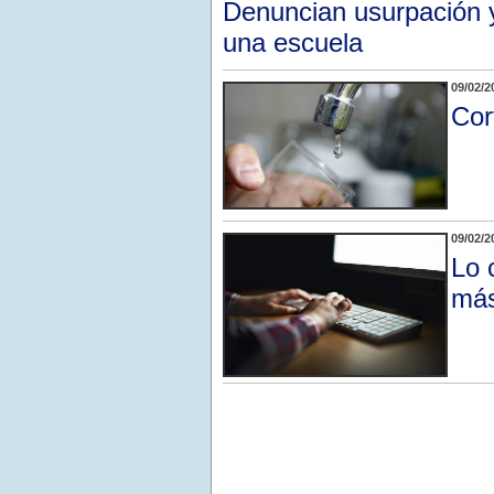
Denuncian usurpación y
una escuela
09/02/2
Cor
09/02/2
Lo 
más