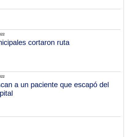
022
icipales cortaron ruta
022
can a un paciente que escapó del
pital