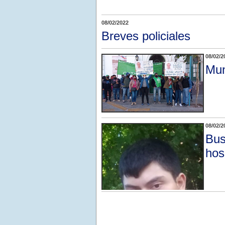
08/02/2022
Breves policiales
08/02/2
Mun
08/02/2
Bus
hos