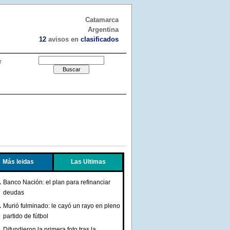
Catamarca
Argentina
12
avisos en
clasificados
r
Más leidas
Las Ultimas
Banco Nación: el plan para refinanciar
deudas
Murió fulminado: le cayó un rayo en pleno
partido de fútbol
Difundieron la primera foto tras la