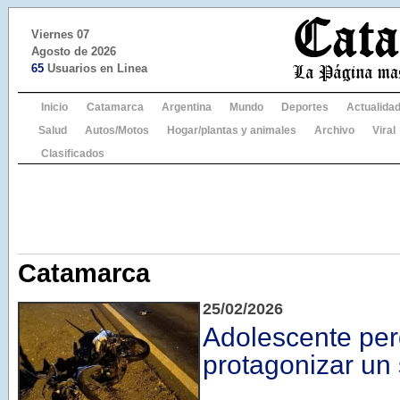
Viernes 07
Agosto de 2026
65
Usuarios en Linea
Inicio
Catamarca
Argentina
Mundo
Deportes
Actualida
Salud
Autos/Motos
Hogar/plantas y animales
Archivo
Viral
Clasificados
Catamarca
25/02/2026
Adolescente perd
protagonizar un s