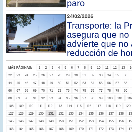
paro
24/02/2026
Transporte: la P
asegura que no
advierte que no 
reducción de ho
MÁS PÁGINAS:
1
2
3
4
5
6
7
8
9
10
11
12
13
1
22
23
24
25
26
27
28
29
30
31
32
33
34
35
36
44
45
46
47
48
49
50
51
52
53
54
55
56
57
58
66
67
68
69
70
71
72
73
74
75
76
77
78
79
80
88
89
90
91
92
93
94
95
96
97
98
99
100
101
10
108
109
110
111
112
113
114
115
116
117
118
119
120
127
128
129
130
131
132
133
134
135
136
137
138
13
145
146
147
148
149
150
151
152
153
154
155
156
15
163
164
165
166
167
168
169
170
171
172
173
174
17