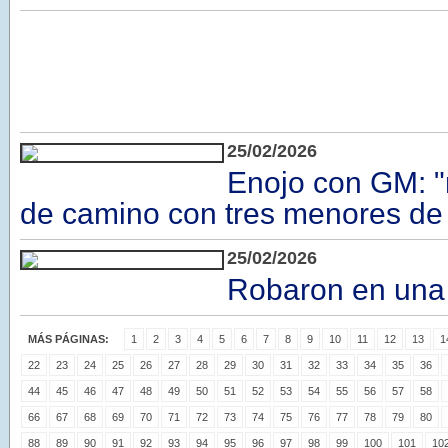
25/02/2026
Enojo con GM: "
de camino con tres menores de
25/02/2026
Robaron en una 
MÁS PÁGINAS:
1
2
3
4
5
6
7
8
9
10
11
12
13
1
22
23
24
25
26
27
28
29
30
31
32
33
34
35
36
44
45
46
47
48
49
50
51
52
53
54
55
56
57
58
66
67
68
69
70
71
72
73
74
75
76
77
78
79
80
88
89
90
91
92
93
94
95
96
97
98
99
100
101
10