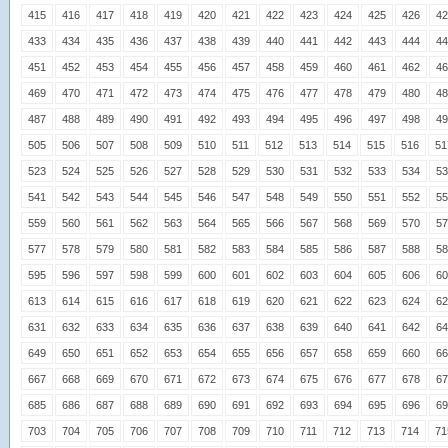
415
416
417
418
419
420
421
422
423
424
425
426
42
433
434
435
436
437
438
439
440
441
442
443
444
44
451
452
453
454
455
456
457
458
459
460
461
462
46
469
470
471
472
473
474
475
476
477
478
479
480
48
487
488
489
490
491
492
493
494
495
496
497
498
49
505
506
507
508
509
510
511
512
513
514
515
516
51
523
524
525
526
527
528
529
530
531
532
533
534
53
541
542
543
544
545
546
547
548
549
550
551
552
55
559
560
561
562
563
564
565
566
567
568
569
570
57
577
578
579
580
581
582
583
584
585
586
587
588
58
595
596
597
598
599
600
601
602
603
604
605
606
60
613
614
615
616
617
618
619
620
621
622
623
624
62
631
632
633
634
635
636
637
638
639
640
641
642
64
649
650
651
652
653
654
655
656
657
658
659
660
66
667
668
669
670
671
672
673
674
675
676
677
678
67
685
686
687
688
689
690
691
692
693
694
695
696
69
703
704
705
706
707
708
709
710
711
712
713
714
71