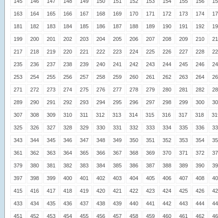
145
146
147
148
149
150
151
152
153
154
155
156
15
163
164
165
166
167
168
169
170
171
172
173
174
17
181
182
183
184
185
186
187
188
189
190
191
192
19
199
200
201
202
203
204
205
206
207
208
209
210
21
217
218
219
220
221
222
223
224
225
226
227
228
22
235
236
237
238
239
240
241
242
243
244
245
246
24
253
254
255
256
257
258
259
260
261
262
263
264
26
271
272
273
274
275
276
277
278
279
280
281
282
28
289
290
291
292
293
294
295
296
297
298
299
300
30
307
308
309
310
311
312
313
314
315
316
317
318
31
325
326
327
328
329
330
331
332
333
334
335
336
33
343
344
345
346
347
348
349
350
351
352
353
354
35
361
362
363
364
365
366
367
368
369
370
371
372
37
379
380
381
382
383
384
385
386
387
388
389
390
39
397
398
399
400
401
402
403
404
405
406
407
408
40
415
416
417
418
419
420
421
422
423
424
425
426
42
433
434
435
436
437
438
439
440
441
442
443
444
44
451
452
453
454
455
456
457
458
459
460
461
462
46