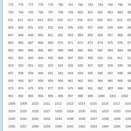
775
776
777
778
779
780
781
782
783
784
785
786
78
793
794
795
796
797
798
799
800
801
802
803
804
80
811
812
813
814
815
816
817
818
819
820
821
822
82
829
830
831
832
833
834
835
836
837
838
839
840
84
847
848
849
850
851
852
853
854
855
856
857
858
85
865
866
867
868
869
870
871
872
873
874
875
876
87
883
884
885
886
887
888
889
890
891
892
893
894
89
901
902
903
904
905
906
907
908
909
910
911
912
91
919
920
921
922
923
924
925
926
927
928
929
930
93
937
938
939
940
941
942
943
944
945
946
947
948
94
955
956
957
958
959
960
961
962
963
964
965
966
96
973
974
975
976
977
978
979
980
981
982
983
984
98
991
992
993
994
995
996
997
998
999
1000
1001
1002
1008
1009
1010
1011
1012
1013
1014
1015
1016
1017
101
1024
1025
1026
1027
1028
1029
1030
1031
1032
1033
103
1040
1041
1042
1043
1044
1045
1046
1047
1048
1049
105
1056
1057
1058
1059
1060
1061
1062
1063
1064
1065
106