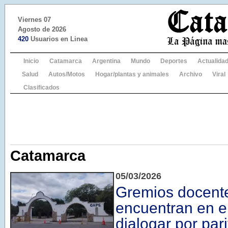
Viernes 07
Agosto de 2026
420
Usuarios en Linea
Inicio
Catamarca
Argentina
Mundo
Deportes
Actualida
Salud
Autos/Motos
Hogar/plantas y animales
Archivo
Viral
Clasificados
Catamarca
05/03/2026
Gremios docent
encuentran en 
dialogar por pari