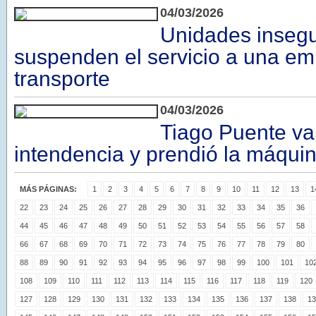
04/03/2026
Unidades insegu
suspenden el servicio a una e
transporte
04/03/2026
Tiago Puente va 
intendencia y prendió la máqu
MÁS PÁGINAS:
1
2
3
4
5
6
7
8
9
10
11
12
13
1
22
23
24
25
26
27
28
29
30
31
32
33
34
35
36
44
45
46
47
48
49
50
51
52
53
54
55
56
57
58
66
67
68
69
70
71
72
73
74
75
76
77
78
79
80
88
89
90
91
92
93
94
95
96
97
98
99
100
101
10
108
109
110
111
112
113
114
115
116
117
118
119
120
127
128
129
130
131
132
133
134
135
136
137
138
13