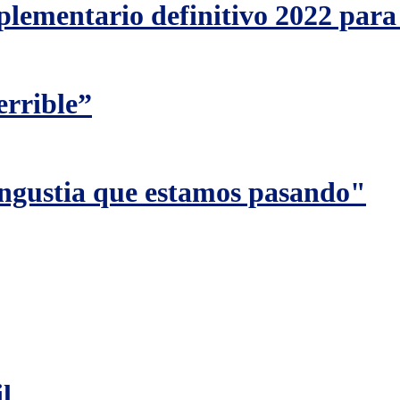
plementario definitivo 2022 par
errible”
angustia que estamos pasando"
l