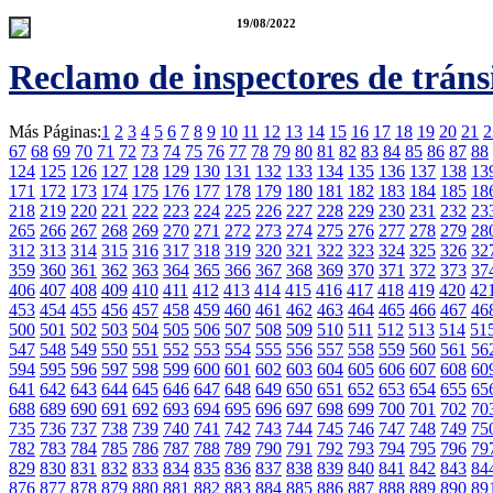
19/08/2022
Reclamo de inspectores de tráns
Más Páginas:
1
2
3
4
5
6
7
8
9
10
11
12
13
14
15
16
17
18
19
20
21
2
67
68
69
70
71
72
73
74
75
76
77
78
79
80
81
82
83
84
85
86
87
88
124
125
126
127
128
129
130
131
132
133
134
135
136
137
138
13
171
172
173
174
175
176
177
178
179
180
181
182
183
184
185
18
218
219
220
221
222
223
224
225
226
227
228
229
230
231
232
23
265
266
267
268
269
270
271
272
273
274
275
276
277
278
279
28
312
313
314
315
316
317
318
319
320
321
322
323
324
325
326
32
359
360
361
362
363
364
365
366
367
368
369
370
371
372
373
37
406
407
408
409
410
411
412
413
414
415
416
417
418
419
420
42
453
454
455
456
457
458
459
460
461
462
463
464
465
466
467
46
500
501
502
503
504
505
506
507
508
509
510
511
512
513
514
51
547
548
549
550
551
552
553
554
555
556
557
558
559
560
561
56
594
595
596
597
598
599
600
601
602
603
604
605
606
607
608
60
641
642
643
644
645
646
647
648
649
650
651
652
653
654
655
65
688
689
690
691
692
693
694
695
696
697
698
699
700
701
702
70
735
736
737
738
739
740
741
742
743
744
745
746
747
748
749
75
782
783
784
785
786
787
788
789
790
791
792
793
794
795
796
79
829
830
831
832
833
834
835
836
837
838
839
840
841
842
843
84
876
877
878
879
880
881
882
883
884
885
886
887
888
889
890
89