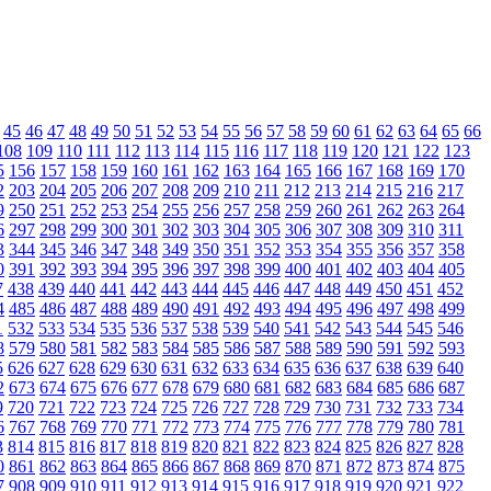
45
46
47
48
49
50
51
52
53
54
55
56
57
58
59
60
61
62
63
64
65
66
108
109
110
111
112
113
114
115
116
117
118
119
120
121
122
123
5
156
157
158
159
160
161
162
163
164
165
166
167
168
169
170
2
203
204
205
206
207
208
209
210
211
212
213
214
215
216
217
9
250
251
252
253
254
255
256
257
258
259
260
261
262
263
264
6
297
298
299
300
301
302
303
304
305
306
307
308
309
310
311
3
344
345
346
347
348
349
350
351
352
353
354
355
356
357
358
0
391
392
393
394
395
396
397
398
399
400
401
402
403
404
405
7
438
439
440
441
442
443
444
445
446
447
448
449
450
451
452
4
485
486
487
488
489
490
491
492
493
494
495
496
497
498
499
1
532
533
534
535
536
537
538
539
540
541
542
543
544
545
546
8
579
580
581
582
583
584
585
586
587
588
589
590
591
592
593
5
626
627
628
629
630
631
632
633
634
635
636
637
638
639
640
2
673
674
675
676
677
678
679
680
681
682
683
684
685
686
687
9
720
721
722
723
724
725
726
727
728
729
730
731
732
733
734
6
767
768
769
770
771
772
773
774
775
776
777
778
779
780
781
3
814
815
816
817
818
819
820
821
822
823
824
825
826
827
828
0
861
862
863
864
865
866
867
868
869
870
871
872
873
874
875
7
908
909
910
911
912
913
914
915
916
917
918
919
920
921
922