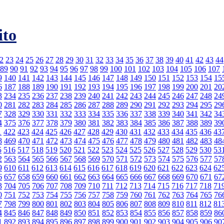
ito
2
23
24
25
26
27
28
29
30
31
32
33
34
35
36
37
38
39
40
41
42
43
44
89
90
91
92
93
94
95
96
97
98
99
100
101
102
103
104
105
106
107
9
140
141
142
143
144
145
146
147
148
149
150
151
152
153
154
15
6
187
188
189
190
191
192
193
194
195
196
197
198
199
200
201
20
3
234
235
236
237
238
239
240
241
242
243
244
245
246
247
248
24
0
281
282
283
284
285
286
287
288
289
290
291
292
293
294
295
29
7
328
329
330
331
332
333
334
335
336
337
338
339
340
341
342
34
4
375
376
377
378
379
380
381
382
383
384
385
386
387
388
389
39
1
422
423
424
425
426
427
428
429
430
431
432
433
434
435
436
43
8
469
470
471
472
473
474
475
476
477
478
479
480
481
482
483
48
5
516
517
518
519
520
521
522
523
524
525
526
527
528
529
530
53
2
563
564
565
566
567
568
569
570
571
572
573
574
575
576
577
57
9
610
611
612
613
614
615
616
617
618
619
620
621
622
623
624
62
6
657
658
659
660
661
662
663
664
665
666
667
668
669
670
671
67
3
704
705
706
707
708
709
710
711
712
713
714
715
716
717
718
71
0
751
752
753
754
755
756
757
758
759
760
761
762
763
764
765
76
7
798
799
800
801
802
803
804
805
806
807
808
809
810
811
812
81
4
845
846
847
848
849
850
851
852
853
854
855
856
857
858
859
86
1
892
893
894
895
896
897
898
899
900
901
902
903
904
905
906
90