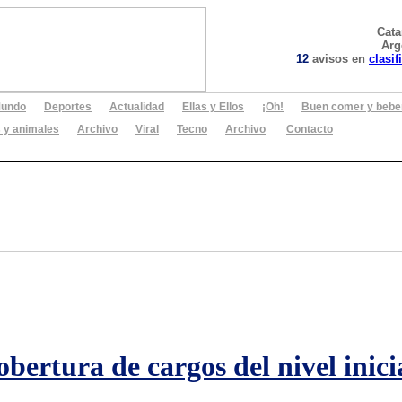
Cat
Arg
12
avisos en
clasif
undo
Deportes
Actualidad
Ellas y Ellos
¡Oh!
Buen comer y bebe
 y animales
Archivo
Viral
Tecno
Archivo
Contacto
bertura de cargos del nivel inici