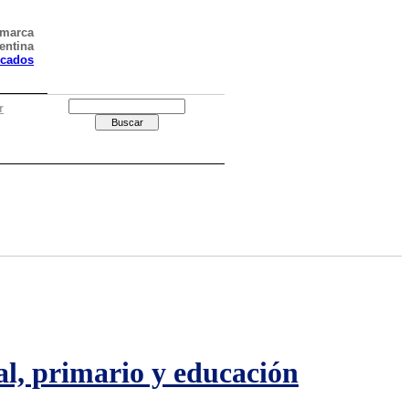
amarca
entina
icados
r
al, primario y educación