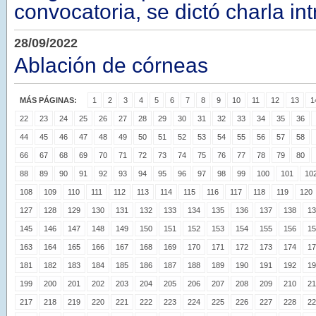
convocatoria, se dictó charla in
28/09/2022
Ablación de córneas
MÁS PÁGINAS:
1
2
3
4
5
6
7
8
9
10
11
12
13
1
22
23
24
25
26
27
28
29
30
31
32
33
34
35
36
44
45
46
47
48
49
50
51
52
53
54
55
56
57
58
66
67
68
69
70
71
72
73
74
75
76
77
78
79
80
88
89
90
91
92
93
94
95
96
97
98
99
100
101
10
108
109
110
111
112
113
114
115
116
117
118
119
120
127
128
129
130
131
132
133
134
135
136
137
138
13
145
146
147
148
149
150
151
152
153
154
155
156
15
163
164
165
166
167
168
169
170
171
172
173
174
17
181
182
183
184
185
186
187
188
189
190
191
192
19
199
200
201
202
203
204
205
206
207
208
209
210
21
217
218
219
220
221
222
223
224
225
226
227
228
22