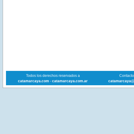
Todos los derechos reservados a
Contacto 
catamarcaya.com
-
catamarcaya.com.ar
catamarcaya@