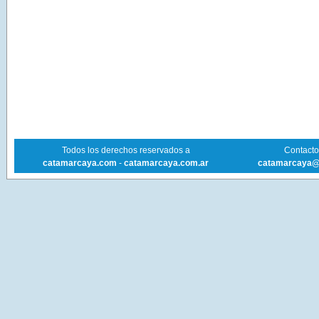
Todos los derechos reservados a
Contacto 
catamarcaya.com
-
catamarcaya.com.ar
catamarcaya@