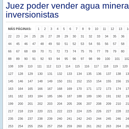
Juez poder vender agua minera
inversionistas
MÁS PÁGINAS:
1
2
3
4
5
6
7
8
9
10
11
12
13
1
22
23
24
25
26
27
28
29
30
31
32
33
34
35
36
44
45
46
47
48
49
50
51
52
53
54
55
56
57
58
66
67
68
69
70
71
72
73
74
75
76
77
78
79
80
88
89
90
91
92
93
94
95
96
97
98
99
100
101
10
108
109
110
111
112
113
114
115
116
117
118
119
120
127
128
129
130
131
132
133
134
135
136
137
138
13
145
146
147
148
149
150
151
152
153
154
155
156
15
163
164
165
166
167
168
169
170
171
172
173
174
17
181
182
183
184
185
186
187
188
189
190
191
192
19
199
200
201
202
203
204
205
206
207
208
209
210
21
217
218
219
220
221
222
223
224
225
226
227
228
22
235
236
237
238
239
240
241
242
243
244
245
246
24
253
254
255
256
257
258
259
260
261
262
263
264
26