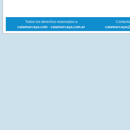
Todos los derechos reservados a
Contacto 
catamarcaya.com
-
catamarcaya.com.ar
catamarcaya@