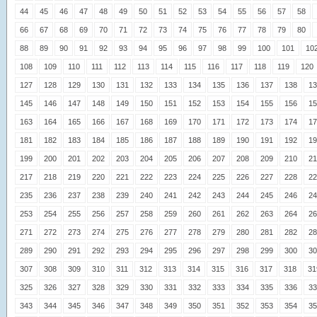
44
45
46
47
48
49
50
51
52
53
54
55
56
57
58
66
67
68
69
70
71
72
73
74
75
76
77
78
79
80
88
89
90
91
92
93
94
95
96
97
98
99
100
101
10
108
109
110
111
112
113
114
115
116
117
118
119
120
127
128
129
130
131
132
133
134
135
136
137
138
13
145
146
147
148
149
150
151
152
153
154
155
156
15
163
164
165
166
167
168
169
170
171
172
173
174
17
181
182
183
184
185
186
187
188
189
190
191
192
19
199
200
201
202
203
204
205
206
207
208
209
210
21
217
218
219
220
221
222
223
224
225
226
227
228
22
235
236
237
238
239
240
241
242
243
244
245
246
24
253
254
255
256
257
258
259
260
261
262
263
264
26
271
272
273
274
275
276
277
278
279
280
281
282
28
289
290
291
292
293
294
295
296
297
298
299
300
30
307
308
309
310
311
312
313
314
315
316
317
318
31
325
326
327
328
329
330
331
332
333
334
335
336
33
343
344
345
346
347
348
349
350
351
352
353
354
35